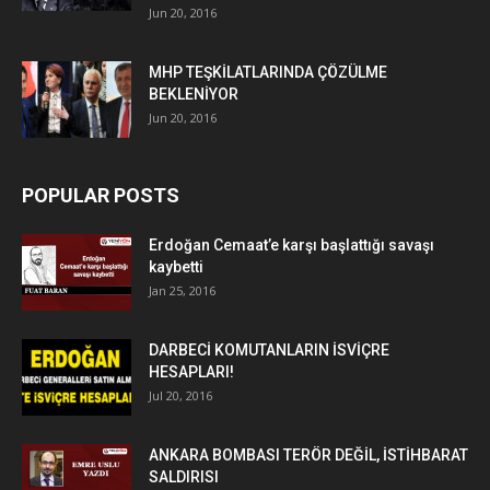
Jun 20, 2016
MHP TEŞKİLATLARINDA ÇÖZÜLME
BEKLENİYOR
Jun 20, 2016
POPULAR POSTS
Erdoğan Cemaat’e karşı başlattığı savaşı
kaybetti
Jan 25, 2016
DARBECİ KOMUTANLARIN İSVİÇRE
HESAPLARI!
Jul 20, 2016
ANKARA BOMBASI TERÖR DEĞİL, İSTİHBARAT
SALDIRISI