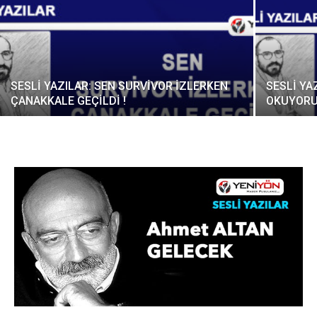
SESLİ YAZILAR: SEN SURVİVOR İZLERKEN
SESLİ YA
ÇANAKKALE GEÇİLDİ !
OKUYORU