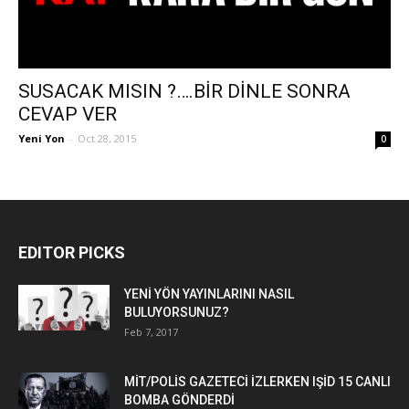
SUSACAK MISIN ?….BİR DİNLE SONRA
CEVAP VER
Yeni Yon
-
Oct 28, 2015
0
EDITOR PICKS
YENİ YÖN YAYINLARINI NASIL
BULUYORSUNUZ?
Feb 7, 2017
MİT/POLİS GAZETECİ İZLERKEN IŞİD 15 CANLI
BOMBA GÖNDERDİ