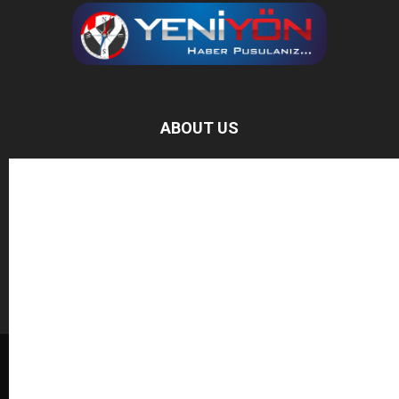
ABOUT US
Baz Haber, bağımsız haber sitesidir.
FOLLOW US
BAĞIŞ YAPIN
© Copyright 2013 - your text