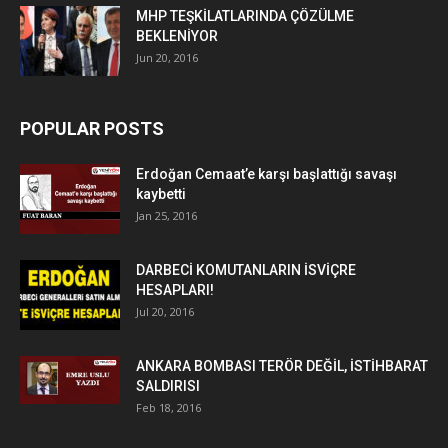
MHP TEŞKİLATLARINDA ÇÖZÜLME
BEKLENİYOR
Jun 20, 2016
POPULAR POSTS
Erdoğan Cemaat’e karşı başlattığı savaşı
kaybetti
Jan 25, 2016
DARBECİ KOMUTANLARIN İSVİÇRE
HESAPLARI!
Jul 20, 2016
ANKARA BOMBASI TERÖR DEĞİL, İSTİHBARAT
SALDIRISI
Feb 18, 2016