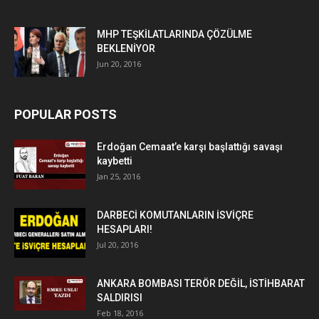
MHP TEŞKİLATLARINDA ÇÖZÜLME
BEKLENİYOR
Jun 20, 2016
POPULAR POSTS
Erdoğan Cemaat’e karşı başlattığı savaşı
kaybetti
Jan 25, 2016
DARBECİ KOMUTANLARIN İSVİÇRE
HESAPLARI!
Jul 20, 2016
ANKARA BOMBASI TERÖR DEĞİL, İSTİHBARAT
SALDIRISI
Feb 18, 2016