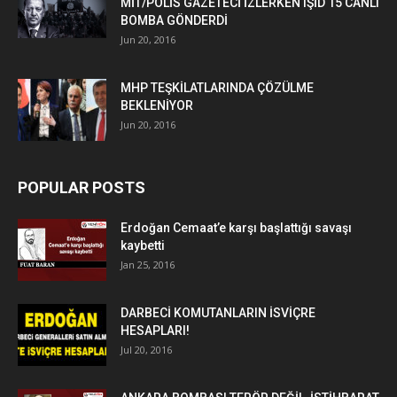
MİT/POLİS GAZETECİ İZLERKEN IŞİD 15 CANLI
BOMBA GÖNDERDİ
Jun 20, 2016
MHP TEŞKİLATLARINDA ÇÖZÜLME
BEKLENİYOR
Jun 20, 2016
POPULAR POSTS
Erdoğan Cemaat’e karşı başlattığı savaşı
kaybetti
Jan 25, 2016
DARBECİ KOMUTANLARIN İSVİÇRE
HESAPLARI!
Jul 20, 2016