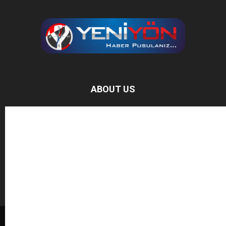
ABOUT US
Baz Haber, bağımsız haber sitesidir.
FOLLOW US
BAĞIŞ YAPIN