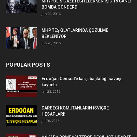
MİT/POLİS GAZETECİ İZLERKEN IŞİD 15 CANLI
BOMBA GÖNDERDİ
Jun 20, 2016
MHP TEŞKİLATLARINDA ÇÖZÜLME
BEKLENİYOR
Jun 20, 2016
POPULAR POSTS
Erdoğan Cemaat’e karşı başlattığı savaşı
kaybetti
Jan 25, 2016
DARBECİ KOMUTANLARIN İSVİÇRE
HESAPLARI!
Jul 20, 2016