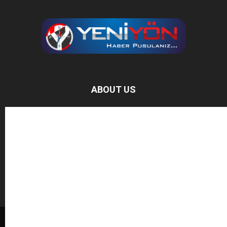
ABOUT US
Baz Haber, bağımsız haber sitesidir.
FOLLOW US
BAĞIŞ YAPIN