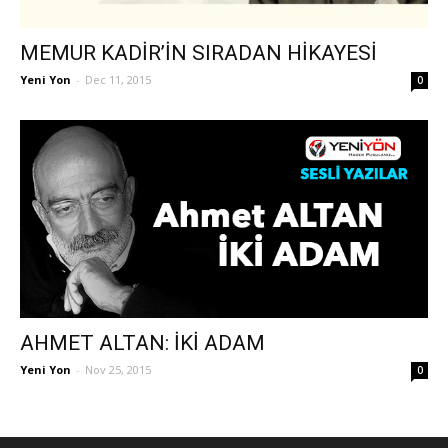
MEMUR KADİR’İN SIRADAN HİKAYESİ
Yeni Yon
-
Dec 11, 2015
0
AHMET ALTAN: İKİ ADAM
Yeni Yon
-
Nov 25, 2015
0