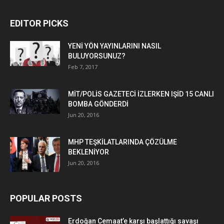
EDITOR PICKS
YENİ YÖN YAYINLARINI NASIL
BULUYORSUNUZ?
Feb 7, 2017
MİT/POLİS GAZETECİ İZLERKEN IŞİD 15 CANLI
BOMBA GÖNDERDİ
Jun 20, 2016
MHP TEŞKİLATLARINDA ÇÖZÜLME
BEKLENİYOR
Jun 20, 2016
POPULAR POSTS
Erdoğan Cemaat’e karşı başlattığı savaşı