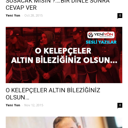
SUSACAK MISIN ?….BİR DİNLE SONRA
CEVAP VER
Yeni Yon
-
Oct 28, 2015
0
O KELEPÇELER ALTIN BİLEZİĞİNİZ
OLSUN…
Yeni Yon
-
Nov 12, 2015
0