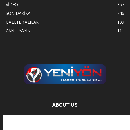
VİDEO
357
SON DAKİKA
246
GAZETE YAZILARI
139
CANLI YAYIN
111
ABOUT US
Baz Haber, bağımsız haber sitesidir.