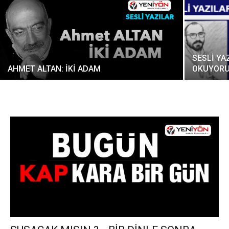
SESLİ YA
AHMET ALTAN: İKİ ADAM
OKUYORU