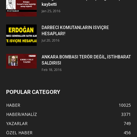
kaybetti
Jan 25, 2016
DARBECİ KOMUTANLARIN İSVİÇRE
HESAPLARI!
Jul 20, 2016
ANKARA BOMBASI TERÖR DEĞİL, İSTİHBARAT
SALDIRISI
Feb 18, 2016
POPULAR CATEGORY
HABER
10025
HABER/ANALİZ
3371
YAZARLAR
749
ÖZEL HABER
456