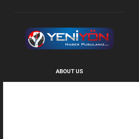
ABOUT US
Baz Haber, bağımsız haber sitesidir.
FOLLOW US