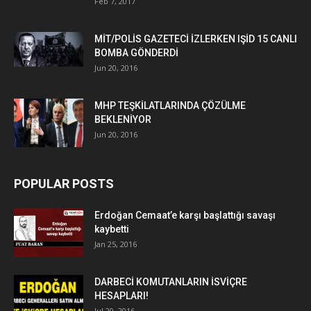
Feb 7, 2017
MİT/POLİS GAZETECİ İZLERKEN IŞİD 15 CANLI
BOMBA GÖNDERDİ
Jun 20, 2016
MHP TEŞKİLATLARINDA ÇÖZÜLME
BEKLENİYOR
Jun 20, 2016
POPULAR POSTS
Erdoğan Cemaat’e karşı başlattığı savaşı
kaybetti
Jan 25, 2016
DARBECİ KOMUTANLARIN İSVİÇRE
HESAPLARI!
Jul 20, 2016