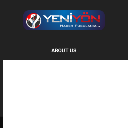
ABOUT US
Baz Haber, bağımsız haber sitesidir.
FOLLOW US
BAĞIŞ YAPIN