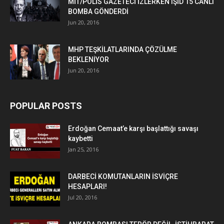
MİT/POLİS GAZETECİ İZLERKEN IŞİD 15 CANLI
BOMBA GÖNDERDİ
Jun 20, 2016
MHP TEŞKİLATLARINDA ÇÖZÜLME
BEKLENİYOR
Jun 20, 2016
POPULAR POSTS
Erdoğan Cemaat’e karşı başlattığı savaşı
kaybetti
Jan 25, 2016
DARBECİ KOMUTANLARIN İSVİÇRE
HESAPLARI!
Jul 20, 2016