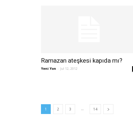
Ramazan ateşkesi kapıda mı?
Yeni Yon
-
Jul 12, 2012
...
1
2
3
14