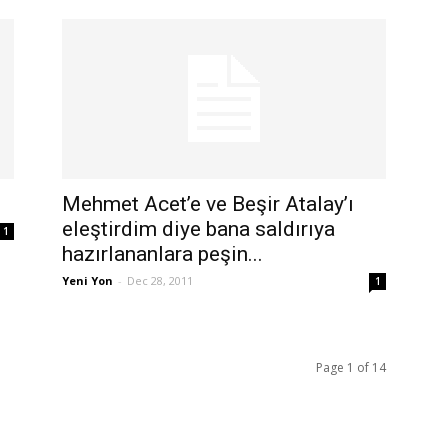
Mehmet Acet’e ve Beşir Atalay’ı
eleştirdim diye bana saldırıya
1
hazırlananlara peşin...
Yeni Yon
-
Dec 28, 2011
1
Page 1 of 14