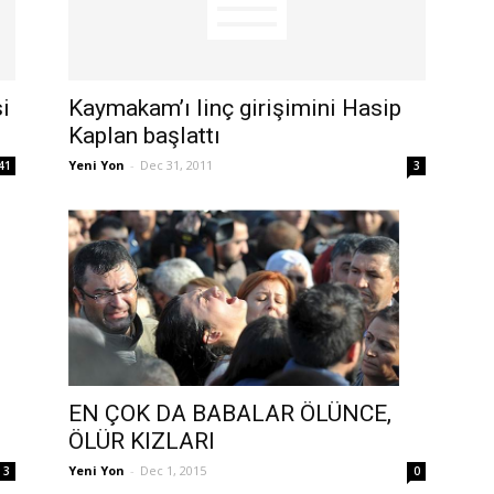
i
Kaymakam’ı linç girişimini Hasip
Kaplan başlattı
Yeni Yon
-
Dec 31, 2011
41
3
EN ÇOK DA BABALAR ÖLÜNCE,
ÖLÜR KIZLARI
Yeni Yon
-
Dec 1, 2015
3
0