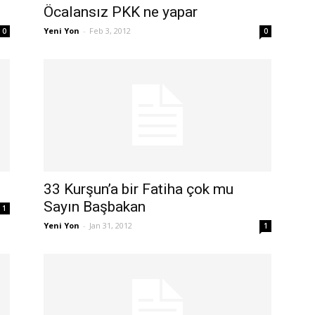
Öcalansız PKK ne yapar
Yeni Yon
-
Feb 3, 2012
0
0
33 Kurşun’a bir Fatiha çok mu
Sayın Başbakan
1
Yeni Yon
-
Jan 31, 2012
1