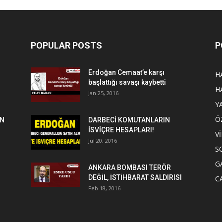
POPULAR POSTS
P
Erdoğan Cemaat’e karşı
H
başlattığı savaşı kaybetti
H
Jan 25, 2016
Y
Ö
EN
DARBECİ KOMUTANLARIN
İSVİÇRE HESAPLARI!
V
Jul 20, 2016
S
G
ANKARA BOMBASI TERÖR
DEĞİL, İSTİHBARAT SALDIRISI
C
Feb 18, 2016