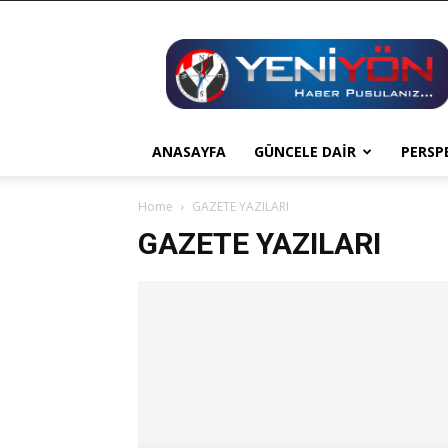
YENİ
YÖN
ANASAYFA
GÜNCELE DAİR
PERSP
Home
GAZETE YAZILARI
GAZETE YAZILARI