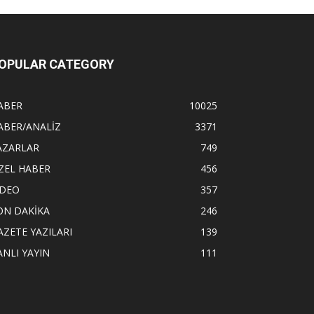
OPULAR CATEGORY
ABER
10025
ABER/ANALİZ
3371
AZARLAR
749
ZEL HABER
456
İDEO
357
ON DAKİKA
246
AZETE YAZILARI
139
ANLI YAYIN
111