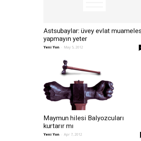
Astsubaylar: üvey evlat muameles
yapmayın yeter
Yeni Yon
-
May 5, 2012
Maymun hilesi Balyozcuları
kurtarır mı
Yeni Yon
-
Apr 7, 2012