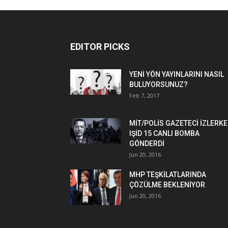
EDITOR PICKS
YENİ YÖN YAYINLARINI NASIL
BULUYORSUNUZ?
Feb 7, 2017
MİT/POLİS GAZETECİ İZLERK
IŞİD 15 CANLI BOMBA
GÖNDERDİ
Jun 20, 2016
MHP TEŞKİLATLARINDA
ÇÖZÜLME BEKLENİYOR
Jun 20, 2016