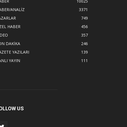
ABER
10025
ABER/ANALİZ
3371
AZARLAR
749
ZEL HABER
456
İDEO
357
ON DAKİKA
246
AZETE YAZILARI
139
ANLI YAYIN
111
OLLOW US