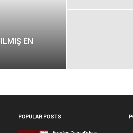
ILMIŞ EN
POPULAR POSTS
P
Erdoğan Cemaat’e karşı