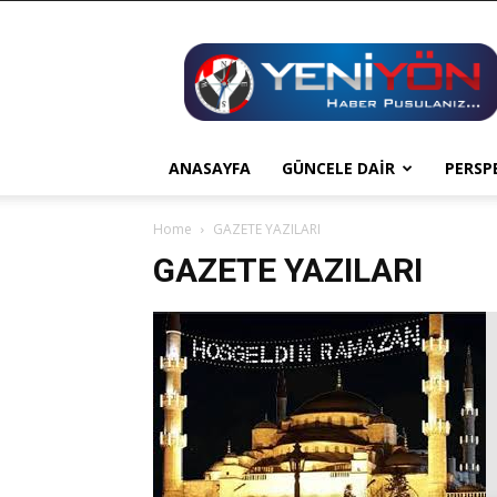
YENİ
YÖN
ANASAYFA
GÜNCELE DAİR
PERSP
Home
GAZETE YAZILARI
GAZETE YAZILARI