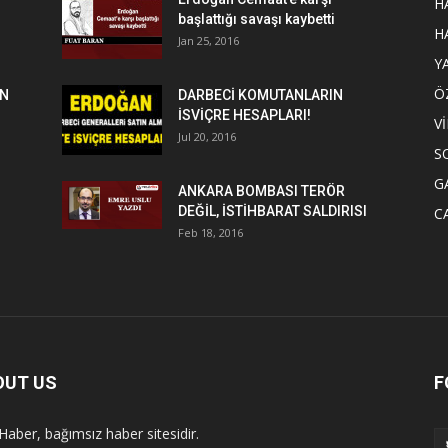
H
başlattığı savaşı kaybetti
H
Jan 25, 2016
Y
Ö
EN
DARBECİ KOMUTANLARIN
İSVİÇRE HESAPLARI!
V
Jul 20, 2016
S
G
ANKARA BOMBASI TERÖR
DEĞİL, İSTİHBARAT SALDIRISI
C
Feb 18, 2016
OUT US
F
Haber, bağımsız haber sitesidir.