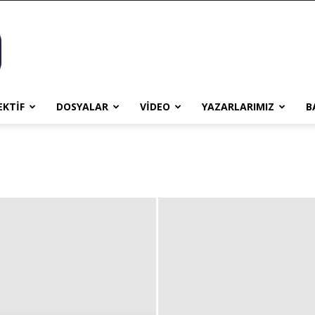
EKTİF
DOSYALAR
VİDEO
YAZARLARIMIZ
B