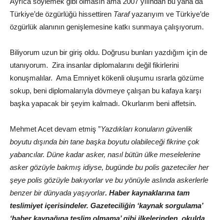
Ayrıca söylemek gibi olmasın ama 2007 yılından bu yana da
Türkiye’de özgürlüğü hissettiren
Taraf
yazarıyım ve Türkiye’de
özgürlük alanının genişlemesine katkı sunmaya çalışıyorum.
Biliyorum uzun bir giriş oldu. Doğrusu bunları yazdığım için de
utanıyorum. Zira insanlar diplomalarını değil fikirlerini
konuşmalılar. Ama Emniyet kökenli oluşumu ısrarla gözüme
sokup, beni diplomalarıyla dövmeye çalışan bu kafaya karşı
başka yapacak bir şeyim kalmadı. Okurlarım beni affetsin.
Mehmet Acet devam etmiş ”
Yazdıkları konuların güvenlik
boyutu dışında bin tane başka boyutu olabileceği fikrine çok
yabancılar. Düne kadar asker, nasıl bütün ülke meselelerine
asker gözüyle bakmış idiyse, bugünde bu polis gazeteciler her
şeye polis gözüyle bakıyorlar ve bu yönüyle aslında askerlerle
benzer bir dünyada yaşıyorlar
. Haber kaynaklarına tam
teslimiyet içerisindeler. Gazeteciliğin ‘kaynak sorgulama’
‘haber kaynağına teslim olmama’ gibi ilkelerinden, okulda