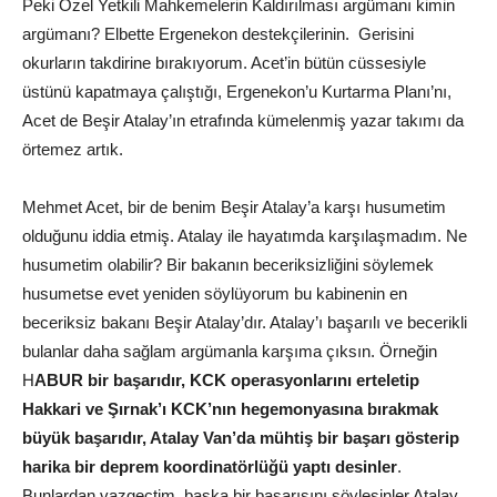
Peki Özel Yetkili Mahkemelerin Kaldırılması argümanı kimin
argümanı? Elbette Ergenekon destekçilerinin. Gerisini
okurların takdirine bırakıyorum. Acet’in bütün cüssesiyle
üstünü kapatmaya çalıştığı, Ergenekon’u Kurtarma Planı’nı,
Acet de Beşir Atalay’ın etrafında kümelenmiş yazar takımı da
örtemez artık.
Mehmet Acet, bir de benim Beşir Atalay’a karşı husumetim
olduğunu iddia etmiş. Atalay ile hayatımda karşılaşmadım. Ne
husumetim olabilir? Bir bakanın beceriksizliğini söylemek
husumetse evet yeniden söylüyorum bu kabinenin en
beceriksiz bakanı Beşir Atalay’dır. Atalay’ı başarılı ve becerikli
bulanlar daha sağlam argümanla karşıma çıksın. Örneğin
H
ABUR bir başarıdır, KCK operasyonlarını erteletip
Hakkari ve Şırnak’ı KCK’nın hegemonyasına bırakmak
büyük başarıdır, Atalay Van’da mühtiş bir başarı gösterip
harika bir deprem koordinatörlüğü yaptı desinler
.
Bunlardan vazgeçtim, başka bir başarısını söylesinler Atalay