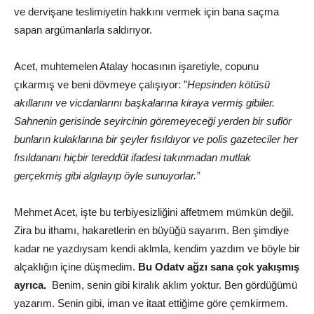
ve dervişane teslimiyetin hakkını vermek için bana saçma
sapan argümanlarla saldırıyor.
Acet, muhtemelen Atalay hocasının işaretiyle, copunu
çıkarmış ve beni dövmeye çalışıyor: ”
Hepsinden kötüsü
akıllarını ve vicdanlarını başkalarına kiraya vermiş gibiler.
Sahnenin gerisinde seyircinin göremeyeceği yerden bir suflör
bunların kulaklarına bir şeyler fısıldıyor ve polis gazeteciler her
fısıldananı hiçbir tereddüt ifadesi takınmadan mutlak
gerçekmiş gibi algılayıp öyle sunuyorlar.”
Mehmet Acet, işte bu terbiyesizliğini affetmem mümkün değil.
Zira bu ithamı, hakaretlerin en büyüğü sayarım. Ben şimdiye
kadar ne yazdıysam kendi aklmla, kendim yazdım ve böyle bir
alçaklığın içine düşmedim.
Bu Odatv ağzı sana çok yakışmış
ayrıca.
Benim, senin gibi kiralık aklım yoktur. Ben gördüğümü
yazarım. Senin gibi, iman ve itaat ettiğime göre çemkirmem.