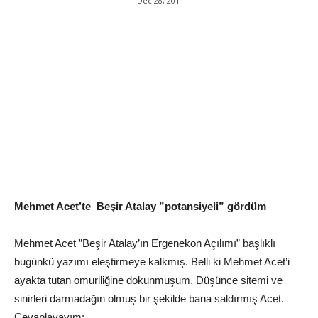
Dec 28, 2011
Mehmet Acet’te Beşir Atalay ”potansiyeli” gördüm
Mehmet Acet ”Beşir Atalay’ın Ergenekon Açılımı” başlıklı
bugünkü yazımı eleştirmeye kalkmış. Belli ki Mehmet Acet’i
ayakta tutan omuriliğine dokunmuşum. Düşünce sitemi ve
sinirleri darmadağın olmuş bir şekilde bana saldırmış Acet.
Cevaplayayım: