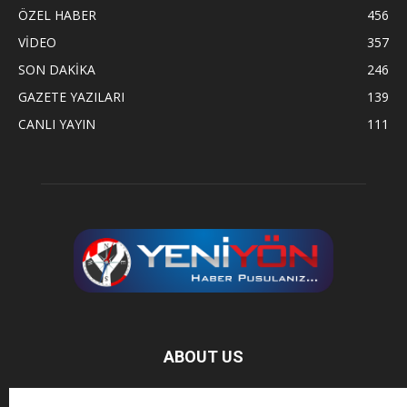
ÖZEL HABER
456
VİDEO
357
SON DAKİKA
246
GAZETE YAZILARI
139
CANLI YAYIN
111
ABOUT US
Baz Haber, bağımsız haber sitesidir.