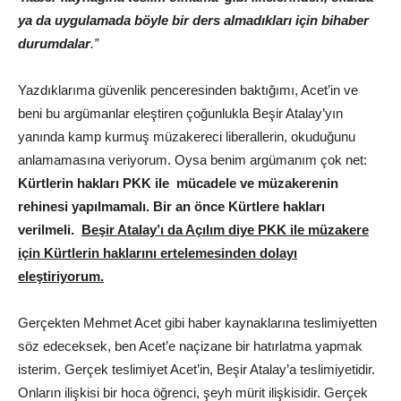
ya da uygulamada böyle bir ders almadıkları için bihaber
durumdalar
.”
Yazdıklarıma güvenlik penceresinden baktığımı, Acet’in ve
beni bu argümanlar eleştiren çoğunlukla Beşir Atalay’yın
yanında kamp kurmuş müzakereci liberallerin, okuduğunu
anlamamasına veriyorum. Oysa benim argümanım çok net:
Kürtlerin hakları PKK ile mücadele ve müzakerenin
rehinesi yapılmamalı. Bir an önce Kürtlere hakları
verilmeli.
Beşir Atalay’ı da Açılım diye PKK ile müzakere
için Kürtlerin haklarını ertelemesinden dolayı
eleştiriyorum.
Gerçekten Mehmet Acet gibi haber kaynaklarına teslimiyetten
söz edeceksek, ben Acet’e naçizane bir hatırlatma yapmak
isterim. Gerçek teslimiyet Acet’in, Beşir Atalay’a teslimiyetidir.
Onların ilişkisi bir hoca öğrenci, şeyh mürit ilişkisidir. Gerçek