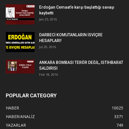
Erdoğan Cemaat’e karşı başlattığı savaşı
kaybetti
Jan 25, 2016
DARBECİ KOMUTANLARIN İSVİÇRE
HESAPLARI!
Jul 20, 2016
ANKARA BOMBASI TERÖR DEĞİL, İSTİHBARAT
SALDIRISI
Feb 18, 2016
POPULAR CATEGORY
HABER
10025
HABER/ANALİZ
3371
YAZARLAR
749