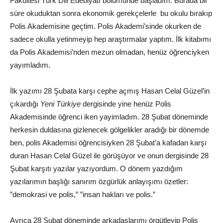
Fakültesi Türk Dili Edebiyatı bölümünde başladım. Burada bir
süre okuduktan sonra ekonomik gerekçelerle bu okulu bırakıp
Polis Akademisine geçtim. Polis Akademi’sinde okurken de
sadece okulla yetinmeyip hep araştırmalar yaptım. İlk kitabımı
da Polis Akademisi’nden mezun olmadan, henüz öğrenciyken
yayımladım.
İlk yazımı 28 Şubata karşı cephe açmış Hasan Celal Güzel’in
çıkardığı
Yeni Türkiye
dergisinde yine henüz Polis
Akademisinde öğrenci iken yayimladım. 28 Şubat döneminde
herkesin duldasına gizlenecek gölgelikler aradığı bir dönemde
ben, polis Akademisi öğrencisiyken 28 Şubat’a kafadan karşı
duran Hasan Celal Güzel ile görüşüyor ve onun dergisinde 28
Şubat karşıtı yazılar yazıyordum. O dönem yazdığım
yazılarımın başlığı sanırım özgürlük anlayışımı özetler:
”demokrasi ve polis,” ”insan hakları ve polis.”
Ayrıca 28 Şubat döneminde arkadaşlarımı örgütleyip Polis