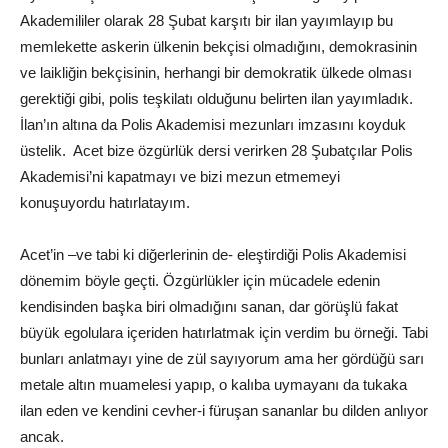
Akademililer olarak 28 Şubat karşıtı bir ilan yayımlayıp bu
memlekette askerin ülkenin bekçisi olmadığını, demokrasinin
ve laikliğin bekçisinin, herhangi bir demokratik ülkede olması
gerektiği gibi, polis teşkilatı olduğunu belirten ilan yayımladık.
İlan’ın altına da Polis Akademisi mezunları imzasını koyduk
üstelik. Acet bize özgürlük dersi verirken 28 Şubatçılar Polis
Akademisi’ni kapatmayı ve bizi mezun etmemeyi
konuşuyordu hatırlatayım.
Acet’in –ve tabi ki diğerlerinin de- eleştirdiği Polis Akademisi
dönemim böyle geçti. Özgürlükler için mücadele edenin
kendisinden başka biri olmadığını sanan, dar görüşlü fakat
büyük egolulara içeriden hatırlatmak için verdim bu örneği. Tabi
bunları anlatmayı yine de zül sayıyorum ama her gördüğü sarı
metale altın muamelesi yapıp, o kalıba uymayanı da tukaka
ilan eden ve kendini cevher-i füruşan sananlar bu dilden anlıyor
ancak.