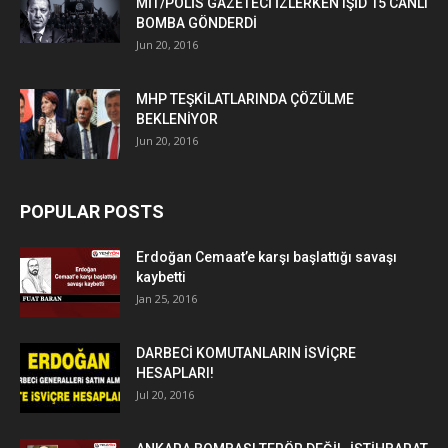
MİT/POLİS GAZETECİ İZLERKEN IŞİD 15 CANLI
BOMBA GÖNDERDİ
Jun 20, 2016
MHP TEŞKİLATLARINDA ÇÖZÜLME
BEKLENİYOR
Jun 20, 2016
POPULAR POSTS
Erdoğan Cemaat’e karşı başlattığı savaşı
kaybetti
Jan 25, 2016
DARBECİ KOMUTANLARIN İSVİÇRE
HESAPLARI!
Jul 20, 2016