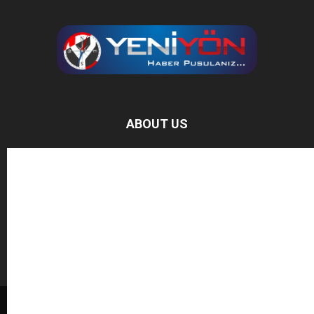
ABOUT US
Baz Haber, bağımsız haber sitesidir.
FOLLOW US
BAĞIŞ YAPIN