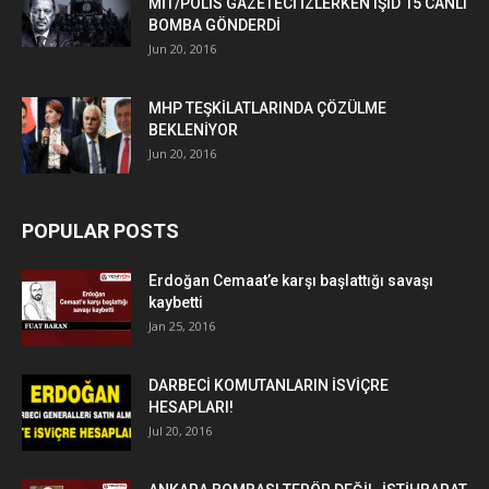
MİT/POLİS GAZETECİ İZLERKEN IŞİD 15 CANLI
BOMBA GÖNDERDİ
Jun 20, 2016
MHP TEŞKİLATLARINDA ÇÖZÜLME
BEKLENİYOR
Jun 20, 2016
POPULAR POSTS
Erdoğan Cemaat’e karşı başlattığı savaşı
kaybetti
Jan 25, 2016
DARBECİ KOMUTANLARIN İSVİÇRE
HESAPLARI!
Jul 20, 2016