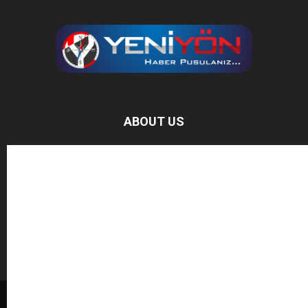
ABOUT US
Baz Haber, bağımsız haber sitesidir.
FOLLOW US
BAĞIŞ YAPIN