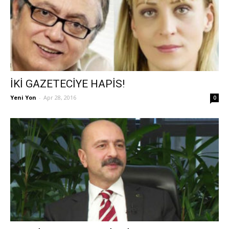
İKİ GAZETECİYE HAPİS!
Yeni Yon
-
Apr 28, 2016
0