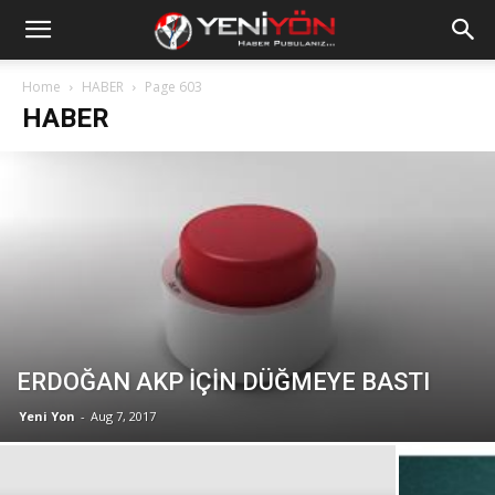
Home
HABER
Page 603
HABER
ERDOĞAN AKP İÇİN DÜĞMEYE BASTI
Yeni Yon
-
Aug 7, 2017