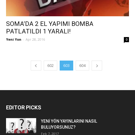
SOMA’DA 2 EL YAPIMI BOMBA
PATLATILDI 1 YARALI!
Yeni Yon
-
Apr 28, 2016
0
602
603
604
EDITOR PICKS
YENİ YÖN YAYINLARINI NASIL
BULUYORSUNUZ?
Feb 7, 2017