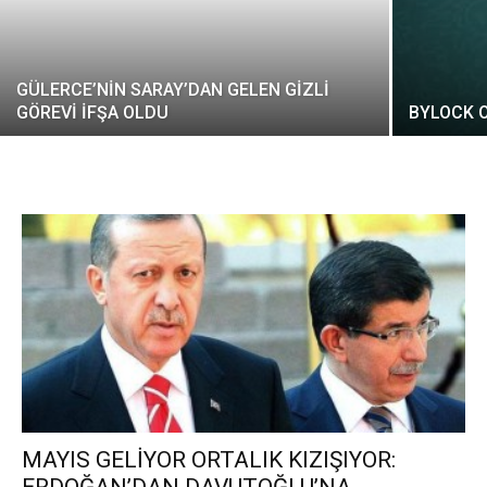
GÜLERCE’NİN SARAY’DAN GELEN GİZLİ
GÖREVİ İFŞA OLDU
BYLOCK 
MAYIS GELİYOR ORTALIK KIZIŞIYOR: