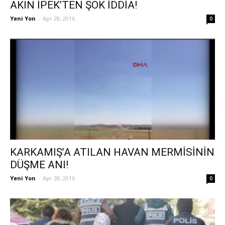
AKIN İPEK’TEN ŞOK İDDİA!
Yeni Yon
-
Apr 28, 2016
0
KARKAMIŞ’A ATILAN HAVAN MERMİSİNİN
DÜŞME ANI!
Yeni Yon
-
Apr 28, 2016
0