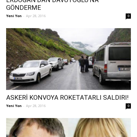
ERDOĞAN’DAN DAVUTOĞLU’NA
GÖNDERME
Yeni Yon
-
Apr 28, 2016
0
ASKERİ KONVOYA ROKETATARLI SALDIRI!
Yeni Yon
-
Apr 28, 2016
0