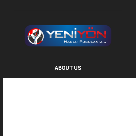
ABOUT US
Baz Haber, bağımsız haber sitesidir.
FOLLOW US