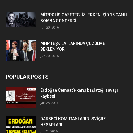
MİT/POLİS GAZETECİ İZLERKEN IŞİD 15 CANLI
BOMBA GÖNDERDİ
Jun 20, 2016
MHP TEŞKİLATLARINDA ÇÖZÜLME
BEKLENİYOR
Jun 20, 2016
POPULAR POSTS
Erdoğan Cemaat’e karşı başlattığı savaşı
kaybetti
Jan 25, 2016
DARBECİ KOMUTANLARIN İSVİÇRE
HESAPLARI!
Jul 20, 2016