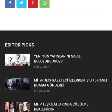
EDITOR PICKS
YENİ YÖN YAYINLARINI NASIL
BULUYORSUNUZ?
Feb 7, 2017
MİT/POLİS GAZETECİ İZLERKEN IŞİD 15 CANLI
BOMBA GÖNDERDİ
Jun 20, 2016
MHP TEŞKİLATLARINDA ÇÖZÜLME
BEKLENİYOR