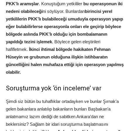
PKK’lı aramışlar
. Konuştuğum yetkililer
bu operasyonun iki
nedeni olabileceği
ni söylüyor. Bunlardan
birincisi yerel
yetkililerin PKK’lı bulabileceği umuduyla operasyon yapıp
eğer bulabilirlerse operasyonla onları ele geçirip böylece
bölgede aslında PKK’lı olduğu için bombalamanın
yapıldığı tezini işlemek
. Böylece gelen eleştirileri
hafifletmek.
İkinci ihtimal bölgede hakikaten Fehman
Hüseyin ve grubunun olduğuna ilişkin istihbaratın
güncelliğini halen muhafaza ettiği için operasyon yapılmış
olabilir.
Soruşturma yok ‘ön inceleme’ var
Şimdi siz bütün bu tuhaflıklar ortadayken ve bunlar Şırnak’a
gelen bakanlara anlatılıp bakanların bunları Başbakan’a
anlatmamız lazım dediği de sabitken Ankara’dan ne
beklersiniz? Sağlam bir idari soruşturma başlatmasını