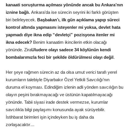
kanaati soruşturma açılması yönünde ancak bu Ankara’nın
iznine bağlı.
Ankara’da ise sürecin seyrini iki farklı görüşten
biri belirleyecek.
Başbakan’ı, ilk gün açıklama yapıp süreci
kontrol altında yapmasını isteyenler mi yoksa, devlet hata
yapmadı diye ikna edip “devletçi” pozisyona itenler mi
ikna edecek?
Benim kanaatim ikincilerin etkin olacağı
yönünde. Zira
Uludere olayı sadece 34 köylünün kendi
bombalarımızla feci bir şekilde öldürülmesi olayı değil
.
Her şeye rağmen sürecin az da olsa umut verici tarafı yerel
kurumların talebiyle Diyarbakır Özel Yetkili Savcılığı’nın
duruma el koyması. Edindiğim izlenin adli yönden savcılığın bu
olayın peşini bırakmayacağı ve üstünün kapatılmayacağı
yönünde. Tabii siyasi irade destek vermezse, kurumlar
savcılıkla bilgi paylaşımı konusunda ayak sürüyebilir.
İstihbarat birimleri işin içindeyken bu iş daha da
zorlaşacaktır…