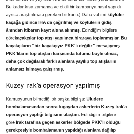
Bu kadar kısa zamanda ve etkili bir kampanya nasıl yapıldı
ayrıca araştırılması gereken bir konu.) Daha vahimi
köylüler
kaçağa gidince İHA da çağrılmış ve köylülerin gidiş
ânından itibaren kayıt altına alınmış
. Edindiğim bilgilere
göre
kaçakçılar top atışı yapılınca biraraya toplanmışlar. Bu
kaçakçıların “biz kaçakçıyız PKK’lı değiliz” mesajıymış.
PKK’lıların top atışları karşısında tutumu böyle olmaz,
daha çok dağılarak farklı alanlara yayılıp top atışlarını
anlamsız kılmaya çalışırmış.
Kuzey Irak’a operasyon yapılmış
Kamuoyunun bilmediği bir başka bilgi şu:
Uludere
bombalamasından sonra tugaydan askerlerin Kuzey Irak’a
operasyon yaptığı bilgisine ulaştım.
Edindiğim bilgilere
göre
Irak tarafına geçen askerler bölgede PKK’lı olduğu
gerekçesiyle bombalamanın yapıldığı alanlara dağılıp