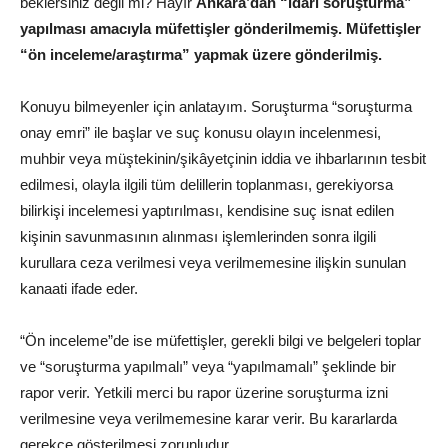
beklersiniz değil mi? Hayır
Ankara’dan “idari soruşturma”
yapılması amacıyla müfettişler gönderilmemiş. Müfettişler
“ön inceleme/araştırma” yapmak üzere gönderilmiş.
Konuyu bilmeyenler için anlatayım. Soruşturma “soruşturma
onay emri” ile başlar ve suç konusu olayın incelenmesi,
muhbir veya müştekinin/şikâyetçinin iddia ve ihbarlarının tesbit
edilmesi, olayla ilgili tüm delillerin toplanması, gerekiyorsa
bilirkişi incelemesi yaptırılması, kendisine suç isnat edilen
kişinin savunmasının alınması işlemlerinden sonra ilgili
kurullara ceza verilmesi veya verilmemesine ilişkin sunulan
kanaati ifade eder.
“Ön inceleme”de ise müfettişler, gerekli bilgi ve belgeleri toplar
ve “soruşturma yapılmalı” veya “yapılmamalı” şeklinde bir
rapor verir. Yetkili merci bu rapor üzerine soruşturma izni
verilmesine veya verilmemesine karar verir. Bu kararlarda
gerekçe gösterilmesi zorunludur.