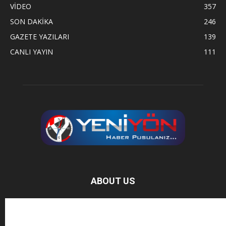
VİDEO
357
SON DAKİKA
246
GAZETE YAZILARI
139
CANLI YAYIN
111
ABOUT US
Baz Haber, bağımsız haber sitesidir.