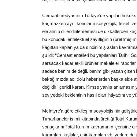
Cemaat medyasının Türkiye’de yapılan hukuksuz
kaçmazken aynı konuların sosyolojik, felsefi ve
ele alınıp dillendirilememesi de dikkatlerden kaç
bu konudaki entelektüel zayıflığının (üretilmiş
kâğıttan kaplan ya da sindirilmiş aslan kavramları
şu idi: “Cemaat entelleri bu yapılanları Tarihi, 
sarsacak kadar etkili ürünler makaleler raporlar 
sadece benim de değil, benim gibi yazan çizen 
baktığımızda acı dolu haberlerden başka elde 
değildir’ içerikli kararı. Kimse yanlış anlamas
seviyedeki beklentinin hasıl olan ihtiyacını ve 
McIntyre’a göre etkileşim sosyolojisinin geliştir
Tımarhaneler isimli kitabında ürettiği Total Ku
sonuçlarını Total Kurum kavramının içerisine g
kurumları, kışlalar, esir kampları vb. yerlere de 