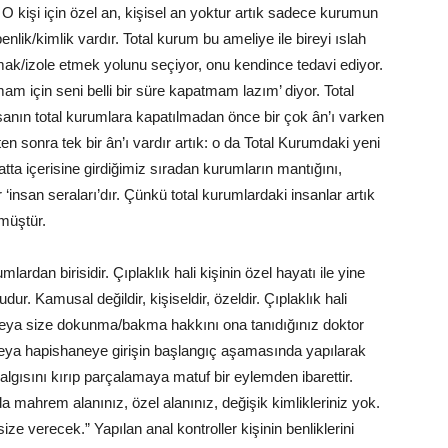
. O kişi için özel an, kişisel an yoktur artık sadece kurumun
benlik/kimlik vardır. Total kurum bu ameliye ile bireyi ıslah
mak/izole etmek yolunu seçiyor, onu kendince tedavi ediyor.
am için seni belli bir süre kapatmam lazım’ diyor. Total
İnsanın total kurumlara kapatılmadan önce bir çok ân’ı varken
ten sonra tek bir ân’ı vardır artık: o da Total Kurumdaki yeni
yatta içerisine girdiğimiz sıradan kurumların mantığını,
 ‘insan seraları’dır. Çünkü total kurumlardaki insanlar artık
müştür.
ardan birisidir. Çıplaklık hali kişinin özel hayatı ile yine
udur. Kamusal değildir, kişiseldir, özeldir. Çıplaklık hali
veya size dokunma/bakma hakkını ona tanıdığınız doktor
eya hapishaneye girişin başlangıç aşamasında yapılarak
lgısını kırıp parçalamaya matuf bir eylemden ibarettir.
 mahrem alanınız, özel alanınız, değişik kimlikleriniz yok.
ize verecek.” Yapılan anal kontroller kişinin benliklerini