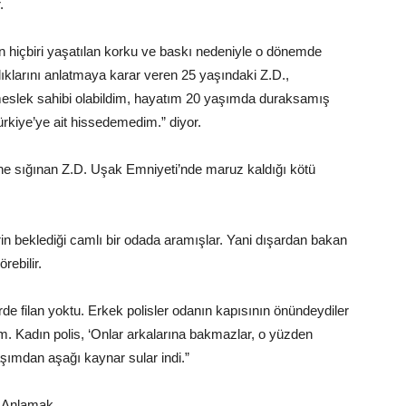
.
n hiçbiri yaşatılan korku ve baskı nedeniyle o dönemde
ıklarını anlatmaya karar veren 25 yaşındaki Z.D.,
 meslek sahibi olabildim, hayatım 20 yaşımda duraksamış
rkiye’ye ait hissedemedim.” diyor.
sine sığınan Z.D. Uşak Emniyeti’nde maruz kaldığı kötü
rin beklediği camlı bir odada aramışlar. Yani dışardan bakan
rebilir.
erde filan yoktu. Erkek polisler odanın kapısının önündeydiler
 Kadın polis, ‘Onlar arkalarına bakmazlar, o yüzden
şımdan aşağı kaynar sular indi.”
ı Anlamak