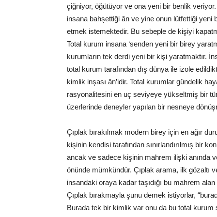
çiğniyor, öğütüyor ve ona yeni bir benlik veriyor
insana bahşettiği ân ve yine onun lütfettiği yeni 
etmek istemektedir. Bu sebeple de kişiyi kapat
Total kurum insana ‘senden yeni bir birey yaratm
kurumların tek derdi yeni bir kişi yaratmaktır. 
total kurum tarafından dış dünya ile izole edildik
kimlik inşası ân’idir. Total kurumlar gündelik ha
rasyonalitesini en uç seviyeye yükseltmiş bir tür
üzerlerinde deneyler yapılan bir nesneye dönüş
Çıplak bırakılmak modern birey için en ağır duruml
kişinin kendisi tarafından sınırlandırılmış bir kon
ancak ve sadece kişinin mahrem ilişki anında 
önünde mümkündür. Çıplak arama, ilk gözaltı v
insandaki oraya kadar taşıdığı bu mahrem alan a
Çıplak bırakmayla şunu demek istiyorlar, “burada
Burada tek bir kimlik var onu da bu total kurum s