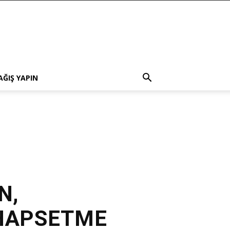
AĞIŞ YAPIN
N,
 HAPSETME