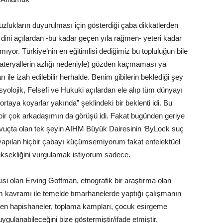
lukların duyurulması için gösterdiği çaba dikkatlerden
 dini açılardan -bu kadar geçen yıla rağmen- yeteri kadar
mıyor. Türkiye’nin en eğitimlisi dediğimiz bu topluluğun bile
 materyallerin azlığı nedeniyle) gözden kaçmaması ya
 ile izah edilebilir herhalde. Benim gibilerin beklediği şey
Sosyolojik, Felsefi ve Hukuki açılardan ele alıp tüm dünyayı
ortaya koyarlar yakında” şeklindeki bir beklenti idi. Bu
bir çok arkadaşımın da görüşü idi. Fakat bugünden geriye
avuçta olan tek şeyin AIHM Büyük Dairesinin ‘ByLock suç
ın yapılan hiçbir çabayı küçümsemiyorum fakat entelektüel
yüksekliğini vurgulamak istiyorum sadece.
icisi olan Erving Goffman, etnografik bir araştırma olan
rum kavramı ile temelde tımarhanelerde yaptığı çalışmanın
iren hapishaneler, toplama kampları, çocuk esirgeme
uygulanabileceğini bize göstermiştir/ifade etmiştir.