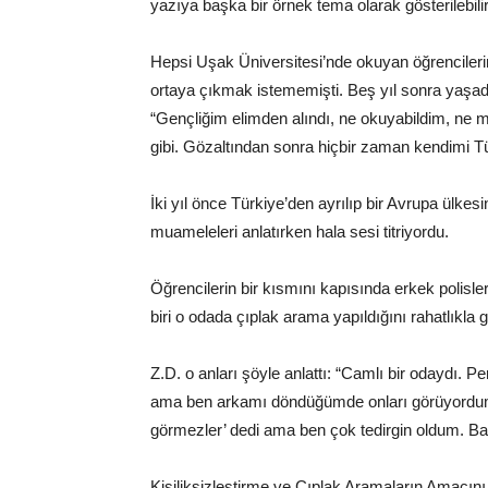
yazıya başka bir örnek tema olarak gösterilebilir
Hepsi Uşak Üniversitesi’nde okuyan öğrencileri
ortaya çıkmak istememişti. Beş yıl sonra yaşad
“Gençliğim elimden alındı, ne okuyabildim, ne
gibi. Gözaltından sonra hiçbir zaman kendimi Tü
İki yıl önce Türkiye’den ayrılıp bir Avrupa ülke
muameleleri anlatırken hala sesi titriyordu.
Öğrencilerin bir kısmını kapısında erkek polisle
biri o odada çıplak arama yapıldığını rahatlıkla gö
Z.D. o anları şöyle anlattı: “Camlı bir odaydı. P
ama ben arkamı döndüğümde onları görüyordum.
görmezler’ dedi ama ben çok tedirgin oldum. Ba
Kişiliksizleştirme ve Çıplak Aramaların Amacın