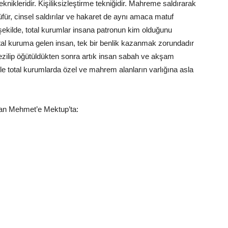
knikleridir. Kişiliksizleştirme tekniğidir. Mahreme saldırarak
üfür, cinsel saldırılar ve hakaret de aynı amaca matuf
şekilde, total kurumlar insana patronun kim olduğunu
tal kuruma gelen insan, tek bir benlik kazanmak zorundadır
 ezilip öğütüldükten sonra artık insan sabah ve akşam
le total kurumlarda özel ve mahrem alanların varlığına asla
dan Mehmet’e Mektup’ta: