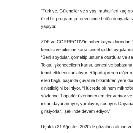
“Türkiye, Gülenciler ve siyasi muhalifleri kaçırıp
özel bir program çerçevesinde bütün dünyada siy
yapıyor.
ZDF ve CORRECTIV’in haber kaynaklarından To
kendisi ve ailesine karşı cinsel şiddet uygulamak
“Beni soydular, çömeltip üstüme oturdular ve san
Tolga, işkencecilerin karısı, annesi ve babasın
tehdit ettiklerini anlatıyor. Röportaj veren diğe
elleri bağlı, başında çuval ile bitkinlikten yere
dinletildiğini belirtiyor. “Hücrede bir hem mikrof
sözlerine “hoparlör üzerinden emirler veriyor ve
insan dayanamıyor, yoruluyor, susuyor. Daya
girişiyorlar.” şeklinde devam ediyor.”
Uşak’ta 31 Ağustos 2020’de gözaltına alınan ve