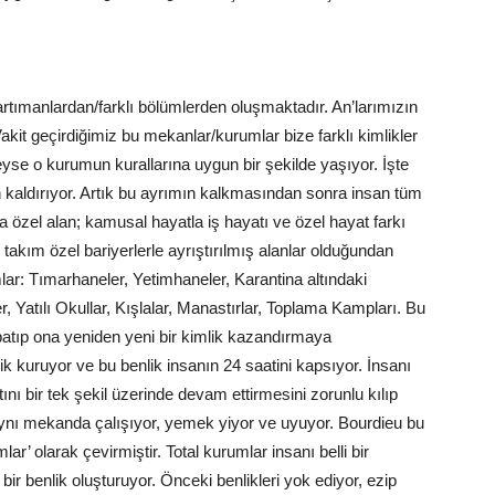
rtımanlardan/farklı bölümlerden oluşmaktadır. An’larımızın
Vakit geçirdiğimiz bu mekanlar/kurumlar bize farklı kimlikler
yse o kurumun kurallarına uygun bir şekilde yaşıyor. İşte
dan kaldırıyor. Artık bu ayrımın kalkmasından sonra insan tüm
 özel alan; kamusal hayatla iş hayatı ve özel hayat farkı
r takım özel bariyerlerle ayrıştırılmış alanlar olduğundan
umlar: Tımarhaneler, Yetimhaneler, Karantina altındaki
 Yatılı Okullar, Kışlalar, Manastırlar, Toplama Kampları. Bu
kapatıp ona yeniden yeni bir kimlik kazandırmaya
ik kuruyor ve bu benlik insanın 24 saatini kapsıyor. İnsanı
ını bir tek şekil üzerinde devam ettirmesini zorunlu kılıp
 aynı mekanda çalışıyor, yemek yiyor ve uyuyor. Bourdieu bu
ar’ olarak çevirmiştir. Total kurumlar insanı belli bir
bir benlik oluşturuyor. Önceki benlikleri yok ediyor, ezip