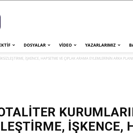
EKTİF
DOSYALAR
VİDEO
YAZARLARIMIZ
B
İKSİZLEŞTİRME, İŞKENCE, HAPSETME VE ÇIPLAK ARAMA EYLEMLERİNİN ARKA PLANI
OTALİTER KURUMLARI
İZLEŞTİRME, İŞKENCE,