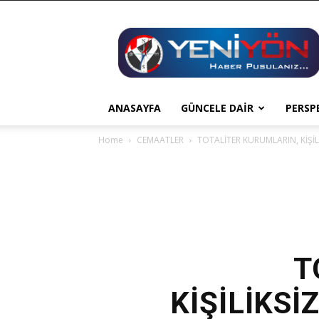
YENİ
YÖN
ANASAYFA
GÜNCELE DAİR
PERSP
Home
CEMAATLER
TOTALİTER KURUMLARIN, KİŞİL
T
KİŞİLİKS