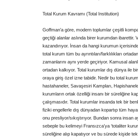
Total Kurum Kavramı (Total Institution)
Goffman’a göre, modern toplumlar çeşitli kompa
geçtiği alanlar aslında birer kurumdan ibarettir. 
kazandırıyor. İnsan da hangi kurumun içerisinde
total kurum tüm bu ayrıntıları/farklılıkları orta
zamanlarını aynı yerde geçiriyor. Kamusal alanla
ortadan kalkıyor. Total kurumlar dış dünya ile bi
oraya giriş özel izne tabidir. Nedir bu total kur
hastahaneler, Savaşesiri Kampları, Hapishaneler,
kurumların ortak özelliği insanı bir süreliğine 
çalışmasıdır. Total kurumlar insanda tek bir benl
fiziki engellerle dış dünyadan kopartıp tüm hayat
onu presliyor/sıkıştırıyor. Bundan sonra insan
sebeple bu kelimeyi Fransızca’ya ‘totaliter kuruml
süreliğine alıp kapatıyor ve bu sürede kişide tek 