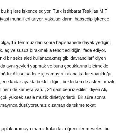
 bu kişilere işkence ediyor. Türk İstihbarat Teşkilatı MİT
asi muhalifleri arıyor, yakaladıklarını hapsedip işkence
lga, 15 Temmuz’dan sonra hapishanede dayak yediğini,
, aç ve susuz bırakmakla tehdit edildiğini ifade ediyor.
ki bir seks aleti kullanacakmış gibi davrandılar” diyen
a da aynı şeyleri yapmak ve bunu çocuklarına izletmekle
r mağdur Ali ise sadece iç çamaşırı kalana kadar soyulduğu,
 düşene kadar ayakta bekletildiğini, beklerken de askeri müzik
on hem de kamera vardı, 24 saat beni izlediler” diyen Ali,
 çok yüksek sesle müzik dinletiyorlardı. Bir süre sonra
namayınca düşüyorsunuz o zaman da tekme tokat
 çıplak aramaya maruz kalan kız öğrenciler meselesi bu