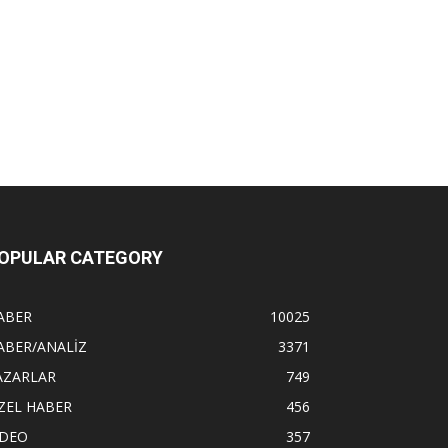
OPULAR CATEGORY
ABER
10025
ABER/ANALİZ
3371
AZARLAR
749
ZEL HABER
456
İDEO
357