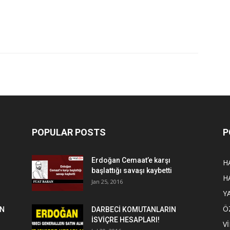
POPULAR POSTS
P
Erdoğan Cemaat’e karşı
H
başlattığı savaşı kaybetti
H
Jan 25, 2016
Y
Ö
EN
DARBECİ KOMUTANLARIN
İSVİÇRE HESAPLARI!
V