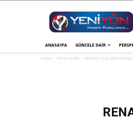
YENİ
YÖN
ANASAYFA
GÜNCELE DAİR
PERSP
Home
FOTO GALERİ
RENAULT CLİO 2017 MODEL 
RENA