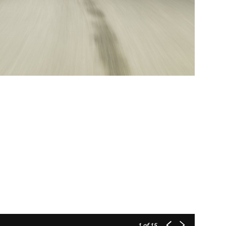
1
of 15