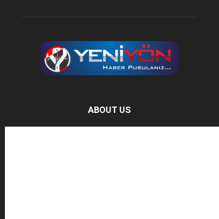
ABOUT US
Baz Haber, bağımsız haber sitesidir.
FOLLOW US