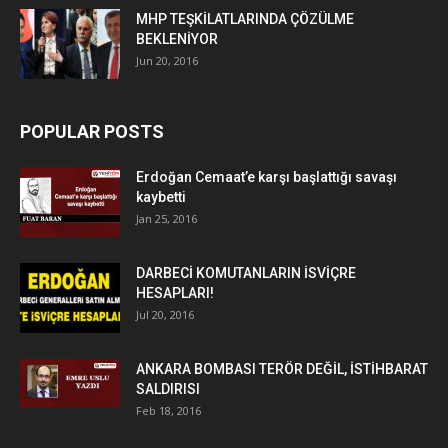
MHP TEŞKİLATLARINDA ÇÖZÜLME
BEKLENİYOR
Jun 20, 2016
POPULAR POSTS
Erdoğan Cemaat’e karşı başlattığı savaşı
kaybetti
Jan 25, 2016
DARBECİ KOMUTANLARIN İSVİÇRE
HESAPLARI!
Jul 20, 2016
ANKARA BOMBASI TERÖR DEĞİL, İSTİHBARAT
SALDIRISI
Feb 18, 2016