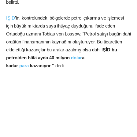
belirtti.
IŞİD
’in, kontrolündeki bölgelerde petrol çıkarma ve işlemesi
için büyük miktarda suya ihtiyaç duyduğunu ifade eden
Ortadoğu uzmanı Tobias von Lossow, “Petrol satışı bugün dahi
örgütün finansmanının kaynağını oluşturuyor. Bu ticaretten
elde ettiği kazançlar bu aralar azalmış olsa dahi I
ŞİD bu
petrolden hâlâ ayda 40 milyon
dolar
a
kadar
para
kazanıyor.”
dedi.