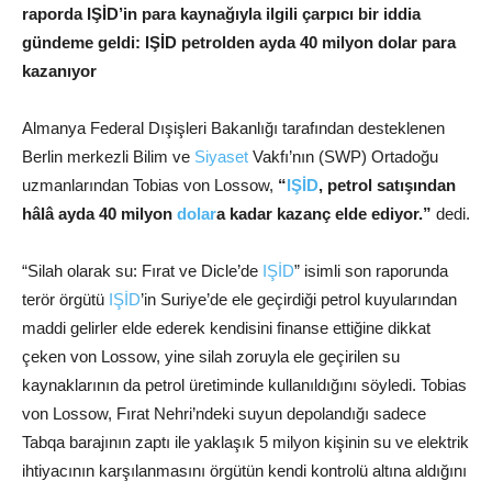
raporda IŞİD’in para kaynağıyla ilgili çarpıcı bir iddia
gündeme geldi: IŞİD petrolden ayda 40 milyon dolar para
kazanıyor
Almanya Federal Dışişleri Bakanlığı tarafından desteklenen
Berlin merkezli Bilim ve
Siyaset
Vakfı’nın (SWP) Ortadoğu
uzmanlarından Tobias von Lossow,
“
IŞİD
, petrol satışından
hâlâ ayda 40 milyon
dolar
a kadar kazanç elde ediyor.”
dedi.
“Silah olarak su: Fırat ve Dicle’de
IŞİD
” isimli son raporunda
terör örgütü
IŞİD
’in Suriye’de ele geçirdiği petrol kuyularından
maddi gelirler elde ederek kendisini finanse ettiğine dikkat
çeken von Lossow, yine silah zoruyla ele geçirilen su
kaynaklarının da petrol üretiminde kullanıldığını söyledi. Tobias
von Lossow, Fırat Nehri’ndeki suyun depolandığı sadece
Tabqa barajının zaptı ile yaklaşık 5 milyon kişinin su ve elektrik
ihtiyacının karşılanmasını örgütün kendi kontrolü altına aldığını