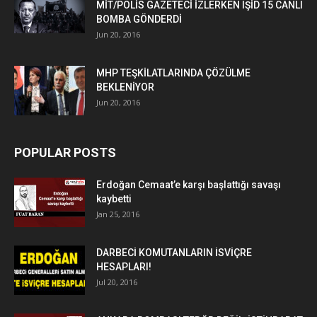
MİT/POLİS GAZETECİ İZLERKEN IŞİD 15 CANLI
BOMBA GÖNDERDİ
Jun 20, 2016
MHP TEŞKİLATLARINDA ÇÖZÜLME
BEKLENİYOR
Jun 20, 2016
POPULAR POSTS
Erdoğan Cemaat’e karşı başlattığı savaşı
kaybetti
Jan 25, 2016
DARBECİ KOMUTANLARIN İSVİÇRE
HESAPLARI!
Jul 20, 2016