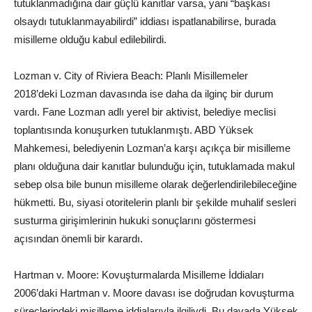
tutuklanmadığına dair güçlü kanıtlar varsa, yani “başkası
olsaydı tutuklanmayabilirdi” iddiası ispatlanabilirse, burada
misilleme olduğu kabul edilebilirdi.
Lozman v. City of Riviera Beach: Planlı Misillemeler
2018’deki Lozman davasında ise daha da ilginç bir durum
vardı. Fane Lozman adlı yerel bir aktivist, belediye meclisi
toplantısında konuşurken tutuklanmıştı. ABD Yüksek
Mahkemesi, belediyenin Lozman’a karşı açıkça bir misilleme
planı olduğuna dair kanıtlar bulunduğu için, tutuklamada makul
sebep olsa bile bunun misilleme olarak değerlendirilebileceğine
hükmetti. Bu, siyasi otoritelerin planlı bir şekilde muhalif sesleri
susturma girişimlerinin hukuki sonuçlarını göstermesi
açısından önemli bir karardı.
Hartman v. Moore: Kovuşturmalarda Misilleme İddiaları
2006’daki Hartman v. Moore davası ise doğrudan kovuşturma
süreçlerindeki misilleme iddialarıyla ilgiliydi. Bu davada Yüksek