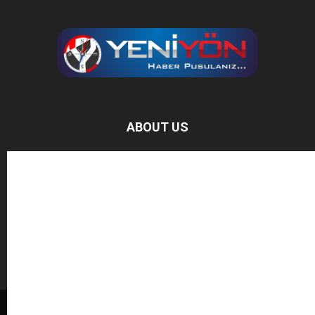
ABOUT US
Baz Haber, bağımsız haber sitesidir.
FOLLOW US
BAĞIŞ YAPIN