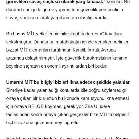
görevlileri savaş suçlusu olarak yargılanacak”
konusu. Bu
durumda bölgede görev yapmış tüm güvenlik personelinin
savaş suçlusu olarak yargılanması olasılığı vardır.
Bu husus MİT yetkililerinin bilgisi dâhilinde resmî kayıtlara
sokulmuştur. Dahası bu mutabakatın içinde yer alan metinler
bizzat MİT elemanları tarafından Kandil, İmralı, Avrupa
arasında dolaştırılmıştır. İşte güvenlik bürokrasisinin kanının
beynine sıçratan en önemli ayrıntılardan biri budur.
Umarım MİT bu bilgiyi bizleri ikna edecek şekilde yalanlar.
Şimdiye kadar yalanladığı konularda bile doğru söylemediği
ortaya çıkan bir kurumun bu konuda kamuoyunu ikna etmesi
için ortaya BELGE koyması gerekiyor. Zira Uludere
faciasından sonra ortaya çıkan gerçekler bize MİT’in belgesiz
hiçbir sözüne güvenmemeyi öğretti.
Şimdi başa dönüp Erdoğan’a birkaç soru sorma vakti.
Sayın