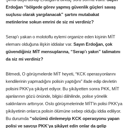
Erdoğan “bölgede görev yapmış güvenlik güçleri savaş
suçlusu olarak yargılanacak” şartını mutabakat
metinlerine sokun emrini de siz mi verdiniz?
Serap’ı yakan o molotoflu eylemi organize eden kişinin MİT
elemanı olduğuna ilişkin iddialar var.
Sayın Erdoğan, çok
güvendiğiniz MİT mensuplarına, “Serap’ı yakın” talimatını
da siz mi verdiniz?
Bitmedi, O görüşmelerde MİT heyeti, “KCK operasyonlarını
kendilerinin yapmadığını polisin yaptığını” ifade edip devletin
polisini PKK’ya şikâyet ediyor. Bu şikâyetten sonra PKK, MİT
ajanlarının gözü önünde, bilgisi dâhilinde, polise yönelik
saldırılarını arttırıyor. Oslo görüşmelerinde MİT’in polisi PKK’ya
şikâyetinin onlarca polisin ölümüne sebep olduğu iddia ediliyor.
Bu durumda
“sözümü dinlemeyip KCK operasyonu yapan
polisi ve savcıyı PKK’ya şikâyet edin onlar da gelip