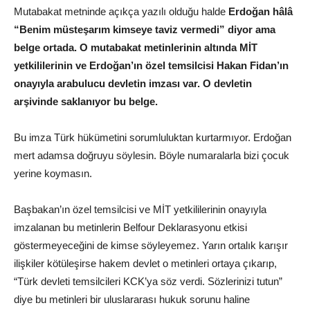
Mutabakat metninde açıkça yazılı olduğu halde
Erdoğan hâlâ
“Benim müsteşarım kimseye taviz vermedi” diyor ama
belge ortada. O mutabakat metinlerinin altında MİT
yetkililerinin ve Erdoğan’ın özel temsilcisi Hakan Fidan’ın
onayıyla arabulucu devletin imzası var. O devletin
arşivinde saklanıyor bu belge.
Bu imza Türk hükümetini sorumluluktan kurtarmıyor. Erdoğan
mert adamsa doğruyu söylesin. Böyle numaralarla bizi çocuk
yerine koymasın.
Başbakan’ın özel temsilcisi ve MİT yetkililerinin onayıyla
imzalanan bu metinlerin Belfour Deklarasyonu etkisi
göstermeyeceğini de kimse söyleyemez. Yarın ortalık karışır
ilişkiler kötüleşirse hakem devlet o metinleri ortaya çıkarıp,
“Türk devleti temsilcileri KCK’ya söz verdi. Sözlerinizi tutun”
diye bu metinleri bir uluslararası hukuk sorunu haline