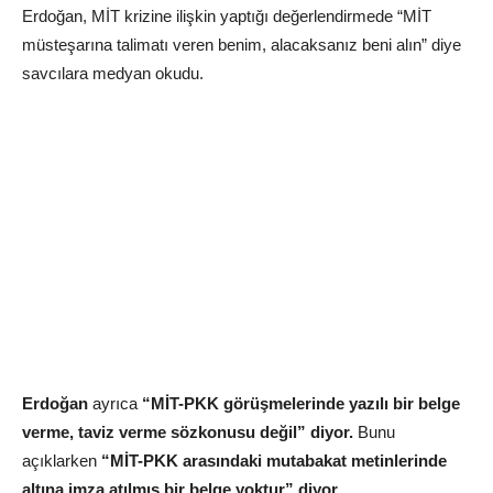
Erdoğan, MİT krizine ilişkin yaptığı değerlendirmede “MİT
müsteşarına talimatı veren benim, alacaksanız beni alın” diye
savcılara medyan okudu.
Erdoğan
ayrıca
“MİT-PKK görüşmelerinde yazılı bir belge
verme, taviz verme sözkonusu değil” diyor.
Bunu
açıklarken
“MİT-PKK arasındaki mutabakat metinlerinde
altına imza atılmış bir belge yoktur” diyor.