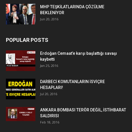
MHP TEŞKİLATLARINDA ÇÖZÜLME
BEKLENİYOR
Jun 20, 2016
POPULAR POSTS
Erdoğan Cemaat’e karşı başlattığı savaşı
kaybetti
Jan 25, 2016
DARBECİ KOMUTANLARIN İSVİÇRE
HESAPLARI!
Jul 20, 2016
ANKARA BOMBASI TERÖR DEĞİL, İSTİHBARAT
SALDIRISI
Feb 18, 2016