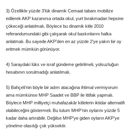
3) Özellikle yüzde 3’lük dinamik Cemaat tabanı mobilize
edilerek AKP kazanırsa ortada okul, yurt bırakmadan hepsine
çökeceği anlatılmalı. Böylece bu dinamik kitle 2010
referandumundaki gibi çalışarak okul baskınlarını halka
anlatmalı. Bu sayede AKP’den en az yüzde 2’ye yakın bir oy
eritmek mümkün görünüyor.
4) Saraydaki lüks ve israf gündeme getirilmeli, yolsuzluğun
hesabının sorulmadığı anlatılmalı.
5) Bahçeli’nin böyle bir adım atacağına ihtimal vermiyorum
ama mümkünse MHP Saadet ve BBP ile ittifak yapmalı.
Böylece MHP milliyetçi muhafazakâr kitlelerin iktidar alternatifi
olabileceğini göstermeli. Bu tutum MHP’nin oylarını yüzde 5
kadar daha artırabilir. Değilse MHP’ye giden oyların AKP’ye
yönelme olasılığı çok yüksektir.