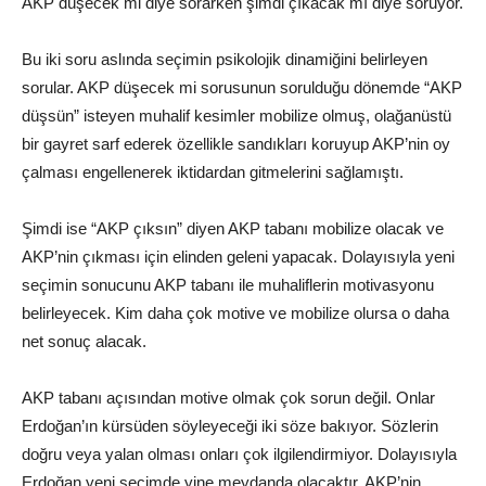
AKP düşecek mi diye sorarken şimdi çıkacak mı diye soruyor.
Bu iki soru aslında seçimin psikolojik dinamiğini belirleyen
sorular. AKP düşecek mi sorusunun sorulduğu dönemde “AKP
düşsün” isteyen muhalif kesimler mobilize olmuş, olağanüstü
bir gayret sarf ederek özellikle sandıkları koruyup AKP’nin oy
çalması engellenerek iktidardan gitmelerini sağlamıştı.
Şimdi ise “AKP çıksın” diyen AKP tabanı mobilize olacak ve
AKP’nin çıkması için elinden geleni yapacak. Dolayısıyla yeni
seçimin sonucunu AKP tabanı ile muhaliflerin motivasyonu
belirleyecek. Kim daha çok motive ve mobilize olursa o daha
net sonuç alacak.
AKP tabanı açısından motive olmak çok sorun değil. Onlar
Erdoğan’ın kürsüden söyleyeceği iki söze bakıyor. Sözlerin
doğru veya yalan olması onları çok ilgilendirmiyor. Dolayısıyla
Erdoğan yeni seçimde yine meydanda olacaktır. AKP’nin