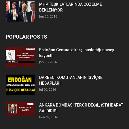
MHP TEŞKİLATLARINDA ÇÖZÜLME
BEKLENİYOR
Jun 20, 2016
POPULAR POSTS
Erdoğan Cemaat’e karşı başlattığı savaşı
kaybetti
Jan 25, 2016
DARBECİ KOMUTANLARIN İSVİÇRE
HESAPLARI!
Jul 20, 2016
ANKARA BOMBASI TERÖR DEĞİL, İSTİHBARAT
SALDIRISI
Feb 18, 2016