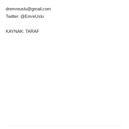
dremreuslu@gmail.com
Twitter: @EmreUslu
KAYNAK: TARAF