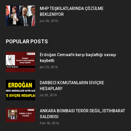
MHP TEŞKİLATLARINDA ÇÖZÜLME
BEKLENİYOR
Jun 20, 2016
POPULAR POSTS
Erdoğan Cemaat’e karşı başlattığı savaşı
kaybetti
Jan 25, 2016
DARBECİ KOMUTANLARIN İSVİÇRE
HESAPLARI!
Jul 20, 2016
ANKARA BOMBASI TERÖR DEĞİL, İSTİHBARAT
SALDIRISI
Feb 18, 2016