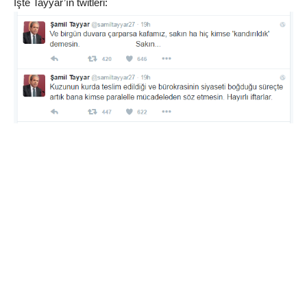
İşte Tayyar’ın twitleri: