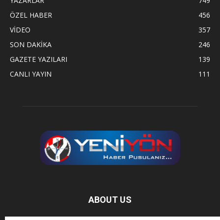
YAZARLAR
749
ÖZEL HABER
456
VİDEO
357
SON DAKİKA
246
GAZETE YAZILARI
139
CANLI YAYIN
111
ABOUT US