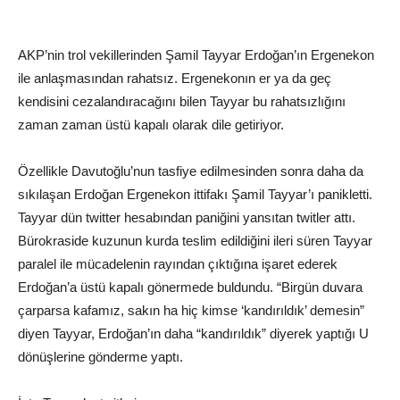
AKP’nin trol vekillerinden Şamil Tayyar Erdoğan’ın Ergenekon
ile anlaşmasından rahatsız. Ergenekonın er ya da geç
kendisini cezalandıracağını bilen Tayyar bu rahatsızlığını
zaman zaman üstü kapalı olarak dile getiriyor.
Özellikle Davutoğlu’nun tasfiye edilmesinden sonra daha da
sıkılaşan Erdoğan Ergenekon ittifakı Şamil Tayyar’ı panikletti.
Tayyar dün twitter hesabından paniğini yansıtan twitler attı.
Bürokraside kuzunun kurda teslim edildiğini ileri süren Tayyar
paralel ile mücadelenin rayından çıktığına işaret ederek
Erdoğan’a üstü kapalı gönermede buldundu. “Birgün duvara
çarparsa kafamız, sakın ha hiç kimse ‘kandırıldık’ demesin”
diyen Tayyar, Erdoğan’ın daha “kandırıldık” diyerek yaptığı U
dönüşlerine gönderme yaptı.