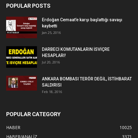
POPULAR POSTS
Erdoğan Cemaat’e karşı başlattığı savaşı
kaybetti
Jan 25, 2016
DARBECİ KOMUTANLARIN İSVİÇRE
HESAPLARI!
Jul 20, 2016
ANKARA BOMBASI TERÖR DEĞİL, İSTİHBARAT
SALDIRISI
Feb 18, 2016
POPULAR CATEGORY
HABER
10025
HABER/ANALİZ
3371