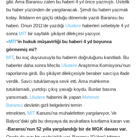
gibi. Ama Baransu zaten bu haberi 4 yıl önce yazmıştı. Üstelik
bu haber yüzünden de yargılanacak. Şimdi bu haberi yazmak
kolay. İktidarın en güçlü olduğu dönemde yazdı Baransu bu
haberi. Onun 2011’de yazdığı
Uludere
haberleri sebebiyle 4 yıl
sonra
MİT
bir sayfalık şikâyet dilekçesi yazıyor.
–
MİT
‘in hukuk müşavirliği bu haberi 4 yıl boyunca
görmemiş mi?
MİT
, bu suç duyurusuyla bu haberin doğruluğunu kanıtladı. Bu
haberler daha sonra Meclis
Uludere
Araştırma Komisyonu’nun
raporlarına girdi. Bu şikâyet dilekçesiyle beraber savcıya ifade
verdik. Savcı tutuklamaya sevk etti. Ama mahkeme
tutuklamadı, yurtdışı çıkış yasağı koydu. Bunlar basına
yansımadı.
Uludere
haberini ilk yapan
Mehmet
Baransu
devletin gizli belgelerini temin
etmekten,
MİT
Kanunu’na muhalefetten yargılanıyor. Ve
Balyoz’daki gibi bu dosyaya da avukatlara kısıtlama kararı var.
-Baransu’nun 52 yılla yargılandığı bir de MGK davası var.
Orada da ayrı bir usulsüzlük var. Baransu “Gülen’i bitirme