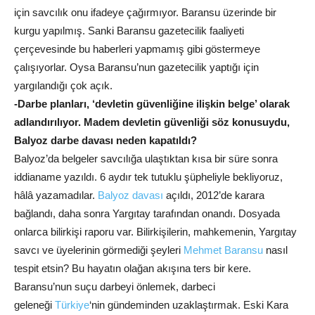
için savcılık onu ifadeye çağırmıyor. Baransu üzerinde bir
kurgu yapılmış. Sanki Baransu gazetecilik faaliyeti
çerçevesinde bu haberleri yapmamış gibi göstermeye
çalışıyorlar. Oysa Baransu’nun gazetecilik yaptığı için
yargılandığı çok açık.
-Darbe planları, ‘devletin güvenliğine ilişkin belge’ olarak
adlandırılıyor. Madem devletin güvenliği söz konusuydu,
Balyoz darbe davası neden kapatıldı?
Balyoz’da belgeler savcılığa ulaştıktan kısa bir süre sonra
iddianame yazıldı. 6 aydır tek tutuklu şüpheliyle bekliyoruz,
hâlâ yazamadılar.
Balyoz davası
açıldı, 2012’de karara
bağlandı, daha sonra Yargıtay tarafından onandı. Dosyada
onlarca bilirkişi raporu var. Bilirkişilerin, mahkemenin, Yargıtay
savcı ve üyelerinin görmediği şeyleri
Mehmet Baransu
nasıl
tespit etsin? Bu hayatın olağan akışına ters bir kere.
Baransu’nun suçu darbeyi önlemek, darbeci
geleneği
Türkiye
‘nin gündeminden uzaklaştırmak. Eski Kara