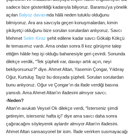
sadece bize gösterildiği kadarıyla biliyoruz. Baransu’ya yönelik
açılan
Balyoz davası
nda hâlâ neden tutuklu olduğunu
bilmiyoruz. Ara ara savcıyla geçen konuşmalardan, kimin
şikâyetçi olduğunu bize sorulan sorulardan anlıyoruz. Savcı
Mehmet
Selim
Kiraz
şehit edilene kadar savcı Gökalp Kökçü
ile temasımız vardı. Ama ondan sonra 8 kez görüşme talep
ettiğim hâlde hep işi olduğu bahanesiyle geri çevirdi. Sonunda
dilekçe verdik, “Tek şüpheli var, davayı artık açın, neyi
bekliyorsunuz?” diye. Ahmet Altan, Yasemin Çongar, Yıldıray
Oğur, Kurtuluş Tayiz bu dosyada şüpheli. Sorulan sorulardan
bunu anlıyoruz. Oğur ve Çongar’ın da ifade verdiği basına
yansıdı. Ama Ahmet Altan’ın ifadesini almıyor savcı.
-Neden?
Altan’ın avukatı Veysel Ok dilekçe verdi, “İsterseniz şimdi
getireyim, isterseniz hafta içi” diye ama savcı daha sonra
çağıracağını söyleyerek aylardır almıyor Altan’ın ifadesini.
Ahmet Altan sansasyonel bir isim. İfade verirken susmayacağı