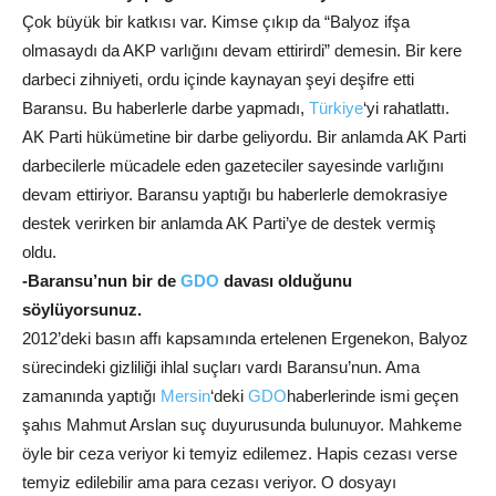
Çok büyük bir katkısı var. Kimse çıkıp da “Balyoz ifşa
olmasaydı da AKP varlığını devam ettirirdi” demesin. Bir kere
darbeci zihniyeti, ordu içinde kaynayan şeyi deşifre etti
Baransu. Bu haberlerle darbe yapmadı,
Türkiye
‘yi rahatlattı.
AK Parti hükümetine bir darbe geliyordu. Bir anlamda AK Parti
darbecilerle mücadele eden gazeteciler sayesinde varlığını
devam ettiriyor. Baransu yaptığı bu haberlerle demokrasiye
destek verirken bir anlamda AK Parti’ye de destek vermiş
oldu.
-Baransu’nun bir de
GDO
davası olduğunu
söylüyorsunuz.
2012’deki basın affı kapsamında ertelenen Ergenekon, Balyoz
sürecindeki gizliliği ihlal suçları vardı Baransu’nun. Ama
zamanında yaptığı
Mersin
‘deki
GDO
haberlerinde ismi geçen
şahıs Mahmut Arslan suç duyurusunda bulunuyor. Mahkeme
öyle bir ceza veriyor ki temyiz edilemez. Hapis cezası verse
temyiz edilebilir ama para cezası veriyor. O dosyayı