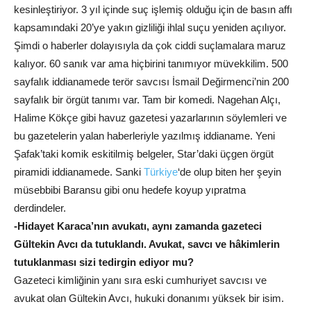
kesinleştiriyor. 3 yıl içinde suç işlemiş olduğu için de basın affı
kapsamındaki 20’ye yakın gizliliği ihlal suçu yeniden açılıyor.
Şimdi o haberler dolayısıyla da çok ciddi suçlamalara maruz
kalıyor. 60 sanık var ama hiçbirini tanımıyor müvekkilim. 500
sayfalık iddianamede terör savcısı İsmail Değirmenci’nin 200
sayfalık bir örgüt tanımı var. Tam bir komedi. Nagehan Alçı,
Halime Kökçe gibi havuz gazetesi yazarlarının söylemleri ve
bu gazetelerin yalan haberleriyle yazılmış iddianame. Yeni
Şafak’taki komik eskitilmiş belgeler, Star’daki üçgen örgüt
piramidi iddianamede. Sanki
Türkiye
‘de olup biten her şeyin
müsebbibi Baransu gibi onu hedefe koyup yıpratma
derdindeler.
-Hidayet Karaca’nın avukatı, aynı zamanda gazeteci
Gültekin Avcı da tutuklandı. Avukat, savcı ve hâkimlerin
tutuklanması sizi tedirgin ediyor mu?
Gazeteci kimliğinin yanı sıra eski cumhuriyet savcısı ve
avukat olan Gültekin Avcı, hukuki donanımı yüksek bir isim.