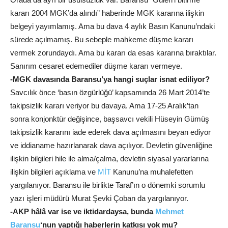
kararı 2004 MGK’da alındı” haberinde MGK kararına ilişkin
belgeyi yayımlamış. Ama bu dava 4 aylık Basın Kanunu’ndaki
sürede açılmamış. Bu sebeple mahkeme düşme kararı
vermek zorundaydı. Ama bu kararı da esas kararına bıraktılar.
Sanırım cesaret edemediler düşme kararı vermeye.
-MGK davasında Baransu’ya hangi suçlar isnat ediliyor?
Savcılık önce ‘basın özgürlüğü’ kapsamında 26 Mart 2014’te
takipsizlik kararı veriyor bu davaya. Ama 17-25 Aralık’tan
sonra konjonktür değişince, başsavcı vekili Hüseyin Gümüş
takipsizlik kararını iade ederek dava açılmasını beyan ediyor
ve iddianame hazırlanarak dava açılıyor. Devletin güvenliğine
ilişkin bilgileri hile ile alma/çalma, devletin siyasal yararlarına
ilişkin bilgileri açıklama ve
MİT
Kanunu’na muhalefetten
yargılanıyor. Baransu ile birlikte Taraf’ın o dönemki sorumlu
yazı işleri müdürü Murat Şevki Çoban da yargılanıyor.
-AKP hâlâ var ise ve iktidardaysa, bunda
Mehmet
Baransu
‘nun yaptığı haberlerin katkısı yok mu?