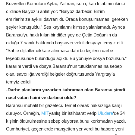
Kuvvetleri Komutanı Aytaç Yalman, son çıkan kitabının ikinci
cildinde Balyoz’u anlatıyor: “Balyoz darbedir. Bizim
emirlerimize aykırı davranıldı. Orada konuşulmaması gereken
şeyler konuşuldu.” Ses kayıtlarını kimse yalanlamadı. Ayrıca
Baransu’yu haklı kılan bir diğer şey de Çetin Doğan’ın da
olduğu 7 sanık hakkında başsavcı vekili dosyayı temyiz etti.
“Sahte dijitaller dikkate alınmasa dahi bu kişilerin darbe
teşebbüsünde bulunduğu açıktı. Bu yönüyle dosya bozulsun.”
kararını verdi ve dosya Baransu’nun tutuklanmasına sebep
olan, savcılığa verdiği belgeler doğrultusunda Yargıtay’a
temyiz edildi.
-Darbe planlarını yazarken kahraman olan Baransu şimdi
nasıl vatan haini ve darbeci oldu?
Baransu muhalif bir gazeteci. Temel olarak haksızlığa karşı
duruyor. Örneğin,
MİT
yanlış bir istihbarat verip
Uludere
‘de 34
kişinin öldürülmesine sebep oluyorsa bunu korkmadan yazdı.
Cumhuriyet, geçenlerde manşetten yer verdi bu habere yeni