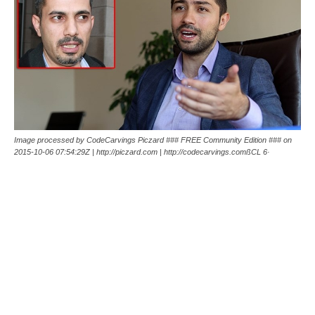
Image processed by CodeCarvings Piczard ### FREE Community Edition ### on
2015-10-06 07:54:29Z | http://piczard.com | http://codecarvings.comßCL 6·