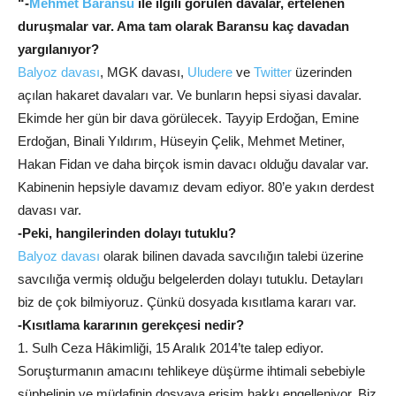
“-
Mehmet Baransu
ile ilgili görülen davalar, ertelenen
duruşmalar var. Ama tam olarak Baransu kaç davadan
yargılanıyor?
Balyoz davası
, MGK davası,
Uludere
ve
Twitter
üzerinden
açılan hakaret davaları var. Ve bunların hepsi siyasi davalar.
Ekimde her gün bir dava görülecek. Tayyip Erdoğan, Emine
Erdoğan, Binali Yıldırım, Hüseyin Çelik, Mehmet Metiner,
Hakan Fidan ve daha birçok ismin davacı olduğu davalar var.
Kabinenin hepsiyle davamız devam ediyor. 80’e yakın derdest
davası var.
-Peki, hangilerinden dolayı tutuklu?
Balyoz davası
olarak bilinen davada savcılığın talebi üzerine
savcılığa vermiş olduğu belgelerden dolayı tutuklu. Detayları
biz de çok bilmiyoruz. Çünkü dosyada kısıtlama kararı var.
-Kısıtlama kararının gerekçesi nedir?
1. Sulh Ceza Hâkimliği, 15 Aralık 2014’te talep ediyor.
Soruşturmanın amacını tehlikeye düşürme ihtimali sebebiyle
şüphelinin ve müdafinin dosyaya erişim hakkı engelleniyor. Biz