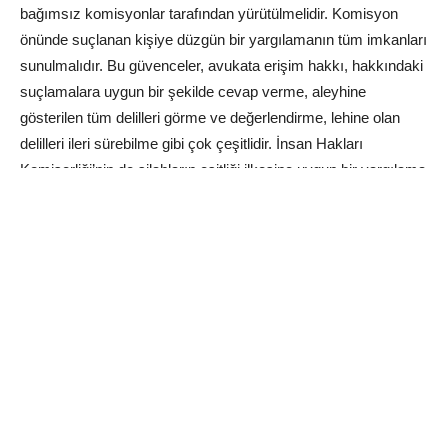
bağımsız komisyonlar tarafından yürütülmelidir. Komisyon
önünde suçlanan kişiye düzgün bir yargılamanın tüm imkanları
sunulmalıdır. Bu güvenceler, avukata erişim hakkı, hakkındaki
suçlamalara uygun bir şekilde cevap verme, aleyhine
gösterilen tüm delilleri görme ve değerlendirme, lehine olan
delilleri ileri sürebilme gibi çok çeşitlidir. İnsan Hakları
Komiserliği’nin de silahların eşitliği ilkesine uygun bir yargılama
yapılması gerekliliğini vurguladığı hatırlatılabilir.
Bu bilgiler ışığında, uluslararası ölçütleri hiçe sayarak,
tamamen keyfi bir şekilde hazırlanmış listelerle kişilerin kamu
hizmetinden çıkarılması işleminin OHAL sonlandıktan sonra
devam etmesi de mümkün değildir. Aksi halde, binlerce
davanın AİHM önüne akması kaçınılmazdır.
Esas