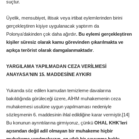
suçtur.
Üyelik, mensubiyet, iltisak veya irtibat eylemlerinden birini
gerçekleştiren kişiye uygulanacak yaptırım da
Polonya’dakinden çok daha ağırdır
. Bu eylemi gerçekleştiren
kişiler süresiz olarak kamu görevinden çıkarılmakta ve
açıkça terörist olarak damgalanmaktadır
.
YARGILAMA YAPILMADAN CEZA VERİLMESİ
ANAYASA’NIN 15. MADDESİNE AYKIRI
Yukarıda söz edilen kamudan temizleme davalarına
bakıldığında görüleceği üzere, AİHM muhakemenin ceza
muhakemesi usulüne uygun yapılmaması nedeniyle
sözleşmenin 6. maddesinin ihlal edildiğine karar vermiştir.[14]
Bu konunun ayrıntılarına girmiyoruz, çünkü
OHAL KHK’leri
açısından değil adil olmayan bir muhakeme hiçbir
muhakeme yapılmaksızın, en ufak bir savunma hakkı