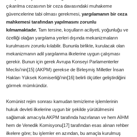
çıkarılma cezasının bir ceza davasındaki muhakeme
güvencelerine tabi olması gerekmesi,
yargılamanın bir ceza
mahkemesi tarafından yapılmasını zorunlu
kılmamaktadır.
Tam tersine, koşulların aciliyeti, yoğunluğu ve
özelliği olağan yargılama yerleri dışında mekanizmaların
kurulmasını zorunlu kılabilir. Bununla birlikte, kurulacak olan
mekanizmanın adil yargılanma ilkelerine uygun çalışması
gerekir. Bunun için gerek Avrupa Konseyi Parlamenterler
Meclisi’nin[15] (AKPM) gerekse de Birleşmiş Milletler İnsan
Hakları Yüksek Komiserliği’nin[16] belirli ölçütler geliştirdiğini
görmek mümkündür.
Komünist rejim sonrası kamudan temizleme işlemlerinin
hukuk devleti ilkelerine uygun bir şekilde yürütülmesini
sağlamak amacıyla AKPM tarafında hazırlanan ve hem AİHM
hem de Venedik Komisyonu[17] tarafından esas alınan rehber
ilkelere göre; bu işlemler en azından, bu amaçla kurulmuş