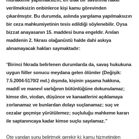
verilmeksizin onbinlerce kişi kamu görevinden
çıkarılmıştır. Bu durumda, aslında yargılama yapılmaksızın
bir ceza mahkumiyetinin tesis edildiği söylenebilir. Oysa
bizzat anayasanın 15. maddesi buna engeldir. Anılan
maddenin 2. fıkrası olağanüstü halde dahi askıya
alınamayacak hakları saymaktadır:
“
Birinci fıkrada belirlenen durumlarda da, savaş hukukuna
uygun fiiller sonucu meydana gelen ölümler (Değişik:
7.5.2004-5170/2 md.) dışında, kişinin yaşama hakkına,
maddî ve manevî varlığının bütünlüğüne dokunulamaz;
kimse din, vicdan, düşünce ve kanaatlerini açıklamaya
zorlanamaz ve bunlardan dolayı suçlanamaz; suç ve
cezalar geçmişe yürütülemez; suçluluğu mahkeme kararı
ile saptanıncaya kadar kimse suçlu sayılamaz.”
Öte yandan şunu belirtmek gerekir ki; kamu hizmetinden