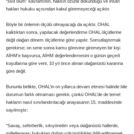
“sivil ölüm” kavramının, hakkın özüne dokunduğu ve insan
hakları hukuku açısından kabul göremeyeceği açıktır.
Böyle bir önlemin ölçülü olmayacağı da açıktır. OHAL
kalktıktan sonra, yapılacak değerlendirme OHAL ölçütlerine
değil olağan dönem ölçütlerine göre yapılır. Somutlaştırmak
gerekirse; on sene sonra kamu görevine giremeyen bir kişi
AİHM’e başvursa, AİHM değerlendirmesini o günün geçerli
koşullarına göre verir, 10 yıl önce alınan olağanüstü kararına
göre değil.
Bununla birlikte, OHAL’in on yıllarca devam etmesi halinde bile
durumun farklı olmaması gerekir, çünkü OHAL’de de temel
hakların nasıl sınırlandırılacağı anayasanın 15. maddesinde
sayılmıştır:
“Savaş, seferberlik, sıkıyönetim veya olağanüstü hallerde,
milletlerarası hukuktan doğan yükümlülükler ihlâl edilmemek