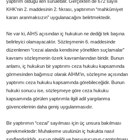
yaptırım olduğu ileri sürülebilir. Gerçekten de 672 sayılı
KHK’nin 2. maddesinin 2. fıkrası, yaptırımın “mahkûmiyet
kararı aranmaksızın” uygulanacağını belirtmektedir.
Ne var ki, AİHS açısından iç hukukun ne dediği tek başına
belirleyici olamayacaktır. Sözleşmenin 6. maddesinde
düzenlenen “cezai alanda kendisine yöneltilen suçlamalar”
kavramı sözleşmenin özerk kavramlarından biridir. Bunun
anlamı, iç hukukun bir yaptırımı ceza hukuku kapsamında
görmesinden bağımsız olarak AİHM’in, sözleşme açısından
yaptırımı ceza hukuku kapsamında görebileceğidir. Bunun
hukuki sonucu ise, sözleşmeye göre ceza hukuku
kapsamında görülen yaptırımla ilgili adil yargılanma
güvencelerinin daha geniş uygulanmasıdır.
Bir yaptırımın “cezai” sayılması için üç unsura bakılması
gerekmektedir: Muhakeme usulünün iç hukukta nasıl
sınıflandırıldığı, suçun niteliği ve başvurucunun çarptırılması