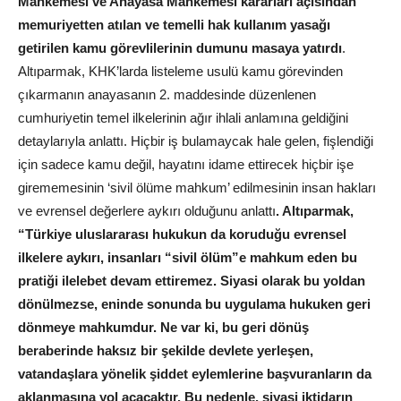
Mahkemesi ve Anayasa Mahkemesi kararları açısından
memuriyetten atılan ve temelli hak kullanım yasağı
getirilen kamu görevlilerinin dumunu masaya yatırdı
.
Altıparmak, KHK’larda listeleme usulü kamu görevinden
çıkarmanın anayasanın 2. maddesinde düzenlenen
cumhuriyetin temel ilkelerinin ağır ihlali anlamına geldiğini
detaylarıyla anlattı. Hiçbir iş bulamaycak hale gelen, fişlendiği
için sadece kamu değil, hayatını idame ettirecek hiçbir işe
girememesinin ‘sivil ölüme mahkum’ edilmesinin insan hakları
ve evrensel değerlere aykırı olduğunu anlattı
. Altıparmak,
“Türkiye uluslararası hukukun da koruduğu evrensel
ilkelere aykırı, insanları “sivil ölüm”e mahkum eden bu
pratiği ilelebet devam ettiremez. Siyasi olarak bu yoldan
dönülmezse, eninde sonunda bu uygulama hukuken geri
dönmeye mahkumdur. Ne var ki, bu geri dönüş
beraberinde haksız bir şekilde devlete yerleşen,
vatandaşlara yönelik şiddet eylemlerine başvuranların da
aklanmasına yol açacaktır. Bu nedenle, siyasi iktidarın