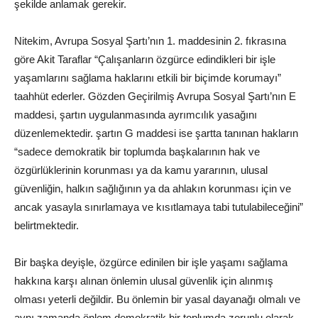
şekilde anlamak gerekir.
Nitekim, Avrupa Sosyal Şartı’nın 1. maddesinin 2. fıkrasına
göre Akit Taraflar “Çalışanların özgürce edindikleri bir işle
yaşamlarını sağlama haklarını etkili bir biçimde korumayı”
taahhüt ederler. Gözden Geçirilmiş Avrupa Sosyal Şartı’nın E
maddesi, şartın uygulanmasında ayrımcılık yasağını
düzenlemektedir. şartın G maddesi ise şartta tanınan hakların
“sadece demokratik bir toplumda başkalarının hak ve
özgürlüklerinin korunması ya da kamu yararının, ulusal
güvenliğin, halkın sağlığının ya da ahlakın korunması için ve
ancak yasayla sınırlamaya ve kısıtlamaya tabi tutulabileceğini”
belirtmektedir.
Bir başka deyişle, özgürce edinilen bir işle yaşamı sağlama
hakkına karşı alınan önlemin ulusal güvenlik için alınmış
olması yeterli değildir. Bu önlemin bir yasal dayanağı olmalı ve
aynı zamanda önlem demokratik bir toplumda zorunlu olarak