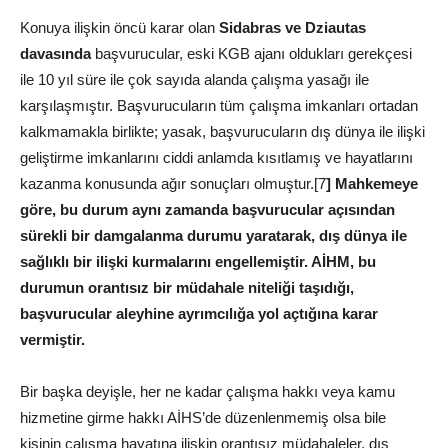
Konuya ilişkin öncü karar olan
Sidabras ve Dziautas
davasında
başvurucular, eski KGB ajanı oldukları gerekçesi
ile 10 yıl süre ile çok sayıda alanda çalışma yasağı ile
karşılaşmıştır. Başvurucuların tüm çalışma imkanları ortadan
kalkmamakla birlikte; yasak, başvurucuların dış dünya ile ilişki
geliştirme imkanlarını ciddi anlamda kısıtlamış ve hayatlarını
kazanma konusunda ağır sonuçları olmuştur.[7
] Mahkemeye
göre, bu durum aynı zamanda başvurucular açısından
sürekli bir damgalanma durumu yaratarak, dış dünya ile
sağlıklı bir ilişki kurmalarını engellemiştir. AİHM, bu
durumun orantısız bir müdahale niteliği taşıdığı,
başvurucular aleyhine ayrımcılığa yol açtığına karar
vermiştir.
Bir başka deyişle, her ne kadar çalışma hakkı veya kamu
hizmetine girme hakkı AİHS’de düzenlenmemiş olsa bile
kişinin çalışma hayatına ilişkin orantısız müdahaleler, dış