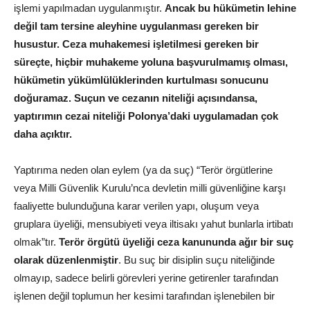
işlemi yapılmadan uygulanmıştır.
Ancak bu hükümetin lehine
değil tam tersine aleyhine uygulanması gereken bir
husustur. Ceza muhakemesi işletilmesi gereken bir
süreçte, hiçbir muhakeme yoluna başvurulmamış olması,
hükümetin yükümlülüklerinden kurtulması sonucunu
doğuramaz. Suçun ve cezanın niteliği açısındansa,
yaptırımın cezai niteliği Polonya’daki uygulamadan çok
daha açıktır.
Yaptırıma neden olan eylem (ya da suç) “Terör örgütlerine
veya Milli Güvenlik Kurulu’nca devletin milli güvenliğine karşı
faaliyette bulunduğuna karar verilen yapı, oluşum veya
gruplara üyeliği, mensubiyeti veya iltisakı yahut bunlarla irtibatı
olmak”tır.
Terör örgütü üyeliği ceza kanununda ağır bir suç
olarak düzenlenmiştir
. Bu suç bir disiplin suçu niteliğinde
olmayıp, sadece belirli görevleri yerine getirenler tarafından
işlenen değil toplumun her kesimi tarafından işlenebilen bir