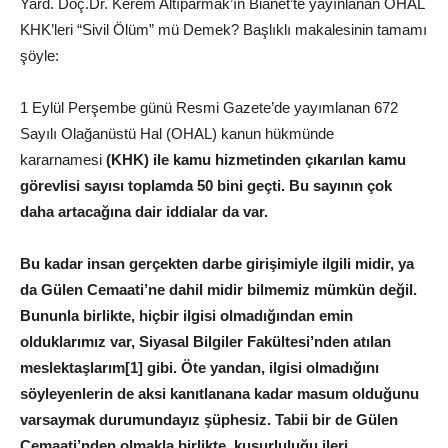
Yard. Doç.Dr. Kerem Altıparmak’ın Bianet’te yayınlanan OHAL
KHK’leri “Sivil Ölüm” mü Demek? Başlıklı makalesinin tamamı
şöyle:
1 Eylül Perşembe günü Resmi Gazete’de yayımlanan 672
Sayılı Olağanüstü Hal (OHAL) kanun hükmünde
kararnamesi
(KHK) ile kamu hizmetinden çıkarılan kamu
görevlisi sayısı toplamda 50 bini geçti. Bu sayının çok
daha artacağına dair iddialar da var.
Bu kadar insan gerçekten darbe girişimiyle ilgili midir, ya
da Gülen Cemaati’ne dahil midir bilmemiz mümkün değil.
Bununla birlikte, hiçbir ilgisi olmadığından emin
olduklarımız var, Siyasal Bilgiler Fakültesi’nden atılan
meslektaşlarım[1] gibi. Öte yandan, ilgisi olmadığını
söyleyenlerin de aksi kanıtlanana kadar masum olduğunu
varsaymak durumundayız şüphesiz. Tabii bir de Gülen
Cemaati’nden olmakla birlikte, kusurluluğu ileri