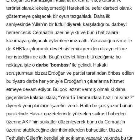
terörist olarak lekeleyemediği Hareketi bu sefer darbeci olarak
göstermeye çalışacak bir oyun tezgahladı. Daha ilk
saniyesinde ‘Allah’ın bir lütfu!’ diyerek karşıladığı bu darbeyi
hemencecik Cemaat’in üzerine yıktı ve bunu hafızalara
kazımaya çalışacak eylemlere imza attı. Yakaladığı o ivme ile
de KHK’lar çıkararak devlet sistemini yeniden dizayn etti ve
her istediğini de aldı. Bugün devlet fiilen bitti dediğimiz bu
noktaya işte o
darbe ‘bombası’
ile gelindi. Hukuki
soruşturması bizzat Erdoğan ve partisi tarafından örtbas edilen
bu tiyatro darbe her yönüyle Erdoğan’ın çıkarlarına hizmet
etmeye devam ediyor. Bu çok lezzet vermiş olmalı ki daha
geçenlerde kalabalıklara; ‘’Yeni 15 Temmuzlara hazır mısınız?’’
diyerek yeni planların işaretini verdi. Hatta bir çok yazar bunun
paralelinde Havuz gazetelerinde yükselen suikast haberleri
üzerine AKP’nin suikatler düzenleyerek bunu da Cemaat’in
üzerine atabileceğine dair ihtimallerden bahsettiler. Bizzat
Fethullah Gülen’in kendisi bir açıklama yaparak yakında bu tür