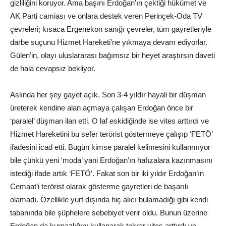
gizliliğini koruyor. Ama başını Erdoğan’ın çektiği hükümet ve
AK Parti camiası ve onlara destek veren Perinçek-Oda TV
çevreleri; kısaca Ergenekon sanığı çevreler, tüm gayretleriyle
darbe suçunu Hizmet Hareketi’ne yıkmaya devam ediyorlar.
Gülen’in, olayı uluslararası bağımsız bir heyet araştırsın daveti
de hala cevapsız bekliyor.
Aslında her şey gayet açık. Son 3-4 yıldır hayali bir düşman
üreterek kendine alan açmaya çalışan Erdoğan önce bir
‘paralel’ düşman ilan etti. O laf eskidiğinde ise vites arttırdı ve
Hizmet Hareketini bu sefer terörist göstermeye çalışıp ‘FETÖ’
ifadesini icad etti. Bugün kimse paralel kelimesini kullanmıyor
bile çünkü yeni ‘moda’ yani Erdoğan’ın hafızalara kazınmasını
istediği ifade artık ‘FETÖ’. Fakat son bir iki yıldır Erdoğan’ın
Cemaat’i terörist olarak gösterme gayretleri de başarılı
olamadı. Özellikle yurt dışında hiç alıcı bulamadığı gibi kendi
tabanında bile şüphelere sebebiyet verir oldu. Bunun üzerine
Erdoğan da kurnazlığını kullanarak tekrar vites arttırdı ve