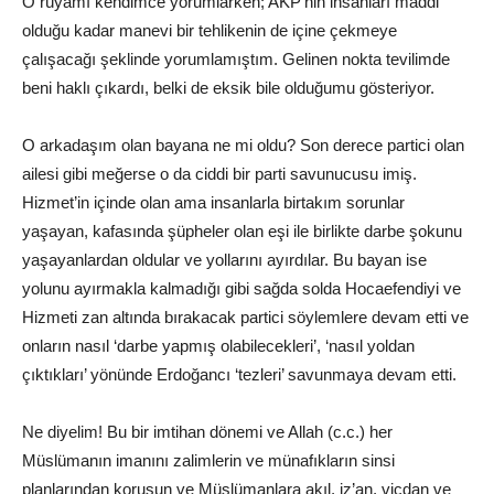
O rüyamı kendimce yorumlarken; AKP’nin insanları maddi
olduğu kadar manevi bir tehlikenin de içine çekmeye
çalışacağı şeklinde yorumlamıştım. Gelinen nokta tevilimde
beni haklı çıkardı, belki de eksik bile olduğumu gösteriyor.
O arkadaşım olan bayana ne mi oldu? Son derece partici olan
ailesi gibi meğerse o da ciddi bir parti savunucusu imiş.
Hizmet’in içinde olan ama insanlarla birtakım sorunlar
yaşayan, kafasında şüpheler olan eşi ile birlikte darbe şokunu
yaşayanlardan oldular ve yollarını ayırdılar. Bu bayan ise
yolunu ayırmakla kalmadığı gibi sağda solda Hocaefendiyi ve
Hizmeti zan altında bırakacak partici söylemlere devam etti ve
onların nasıl ‘darbe yapmış olabilecekleri’, ‘nasıl yoldan
çıktıkları’ yönünde Erdoğancı ‘tezleri’ savunmaya devam etti.
Ne diyelim! Bu bir imtihan dönemi ve Allah (c.c.) her
Müslümanın imanını zalimlerin ve münafıkların sinsi
planlarından korusun ve Müslümanlara akıl, iz’an, vicdan ve