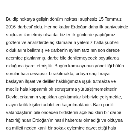
Bu dip noktaya gelişin dönüm noktası süphesiz 15 Temmuz
2016 ‘darbesi’ oldu. Her ne kadar Erdoğan daha ilk saniyesinde
suçluları ilan etmiş olsa da, bizler ilk günlerde yaptığımız
gözlem ve analizlerde açıklamaların yetersiz hatta şüpheli
olduklarını belirtmiş ve darbenin eylem tarzının son derece
acemice planlanmış, darbe bile denilemeyecek boyutlarda
olduğuna işaret etmiştik. Bugün kamuoyunun yönelttiği bütün
sorular hala cevapsız bırakılmakta, ortaya saçılmaya
başlayan ifşaat ve deliller haklılığımıza ışşık tutmakta ve
meclis hala kapsamlı bir soruşturma yürüt(e)memektedir.
Devlet erkanının yaptıkları açıklamalar birbiriyle çelişmekte,
olayın kritik kişileri adaletten kaçırılmaktadır. Bazı partili
vatandaşların bile önceden bildiklerini açıkladıkları bir darbe
hazırlığından Erdoğan’ın nasıl haberdar olmadığı ve olduysa
da milleti neden kanlı bir sokak eylemine davet ettiği hala