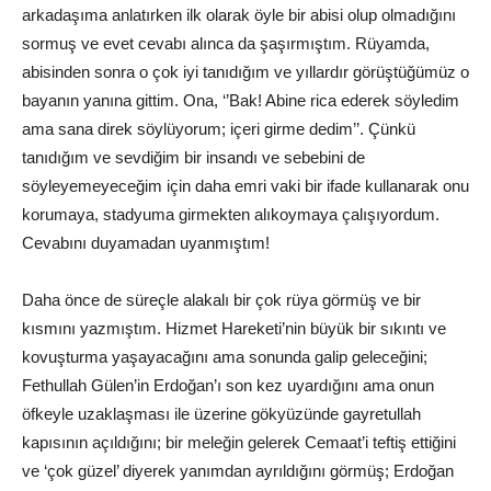
arkadaşıma anlatırken ilk olarak öyle bir abisi olup olmadığını
sormuş ve evet cevabı alınca da şaşırmıştım. Rüyamda,
abisinden sonra o çok iyi tanıdığım ve yıllardır görüştüğümüz o
bayanın yanına gittim. Ona, ‘’Bak! Abine rica ederek söyledim
ama sana direk söylüyorum; içeri girme dedim’’. Çünkü
tanıdığım ve sevdiğim bir insandı ve sebebini de
söyleyemeyeceğim için daha emri vaki bir ifade kullanarak onu
korumaya, stadyuma girmekten alıkoymaya çalışıyordum.
Cevabını duyamadan uyanmıştım!
Daha önce de süreçle alakalı bir çok rüya görmüş ve bir
kısmını yazmıştım. Hizmet Hareketi’nin büyük bir sıkıntı ve
kovuşturma yaşayacağını ama sonunda galip geleceğini;
Fethullah Gülen’in Erdoğan’ı son kez uyardığını ama onun
öfkeyle uzaklaşması ile üzerine gökyüzünde gayretullah
kapısının açıldığını; bir meleğin gelerek Cemaat’i teftiş ettiğini
ve ‘çok güzel’ diyerek yanımdan ayrıldığını görmüş; Erdoğan