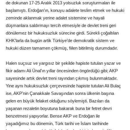
de dokunan 17-25 Aralık 2013 yolsuzluk soruşturmaları ile
başlamıştı. Erdoğan’ın, konuyu adalete teslim etmek ve hukuki
zeminde aklanmak yerine adalet sistemine ve hayali
düşmanlara saldırmayı tercih etmesiyle de devlet treni geri
dönülemez bir hukuksuzluk sürecine girdi. Sürekli çoğaltılan
KHK’larla da bugün artik Türkiye’de demokratik sistem ve
hukuki düzen tamamen çökmüş, fiilen bitirilmiş durumdadır.
Halen suçsuz ve yargısız bir şekilde hapiste tutulan yazar ve
fikir adamı Ali Ünal’ın yıllar öncesinden öngördüğü gibi; AKP
sayesinde artık devlet treni rayından çıkmış bulunmaktadır.
Yine aynı hukuksuzluk çerçevesinde hapiste tutulan Ali Bulaç
ise, AKP’nin Çanakkale Savaşından sonra ülkenin başına
gelen en büyük felaket olduğunu söylemişti. Bazıları da
yaşanan rezaletin boyutuna bakarak buna bir fetret devri
benzetmesi yapıyorlar. Bense AKP ve Erdoğan ile
yaşadığımız bu dönemin, Türk tarihi ve İslam tarihinde